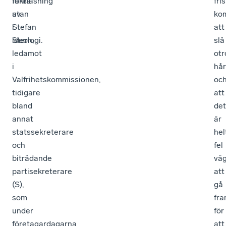
föreläsning
fakta
fri
av
utan
ko
Stefan
i
att
Stern,
ideologi.
slå
ledamot
otr
i
hår
Valfrihetskommissionen,
oc
tidigare
att
bland
det
annat
är
statssekreterare
hel
och
fel
biträdande
vä
partisekreterare
att
(S),
gå
som
fra
under
för
företagardagarna
att