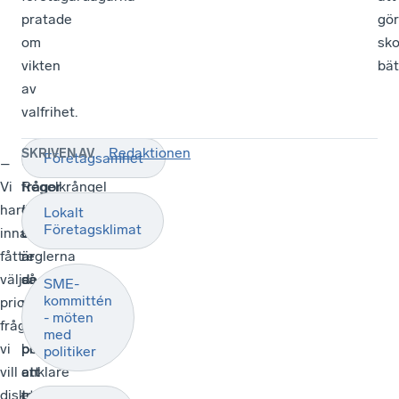
pratade
gö
om
sko
vikten
bät
av
valfrihet.
Redaktionen
SKRIVEN AV
Företagsamhet
–
Vilka
–
Vi
frågor
Regelkrångel
har
tycker
överlag.
Lokalt
Företagsklimat
innan
du
Gör
fått
är
reglerna
välja
de
så
SME-
kommittén
prioriterade
viktigaste
att
- möten
frågor
för
det
med
vi
politiken
blir
politiker
vill
att
enklare
diskutera
ta
att