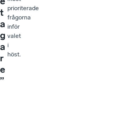
e
prioriterade
t
frågorna
a
inför
g
valet
a
i
höst.
r
e
”