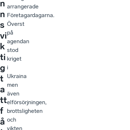
n
arrangerade
n
Företagardagarna.
s
Överst
på
vi
agendan
k
stod
ti
kriget
g
i
Ukraina
t
men
a
även
tt
elförsörjningen,
f
brottsligheten
och
å
vikten