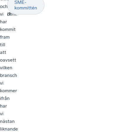
SME-
och
tag
följa
kommittén
vi
i?
dem.
har
kommit
fram
till
att
oavsett
vilken
bransch
vi
kommer
ifrån
har
vi
nästan
liknande