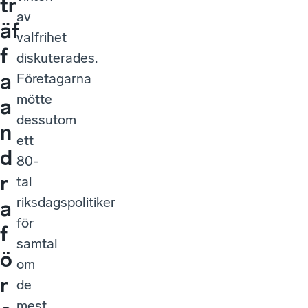
tr
av
äf
valfrihet
f
diskuterades.
a
Företagarna
mötte
a
dessutom
n
ett
d
80-
r
tal
riksdagspolitiker
a
för
f
samtal
ö
om
r
de
mest