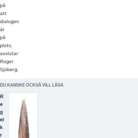
på
att
dialogen
är
på
plats,
avslutar
Roger
Sjöberg.
DU KANSKE OCKSÅ VILL LÄSA
R
e
g
el
k
r