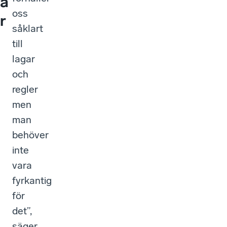
a
oss
r
såklart
till
lagar
och
regler
men
man
behöver
inte
vara
fyrkantig
för
det”,
säger