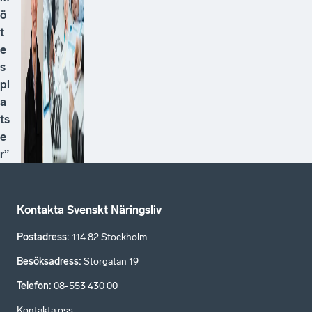
ö
t
e
s
pl
a
ts
e
r”
Kontakta Svenskt Näringsliv
Postadress
:
114 82 Stockholm
Besöksadress
:
Storgatan 19
Telefon
:
08-553 430 00
Kontakta oss