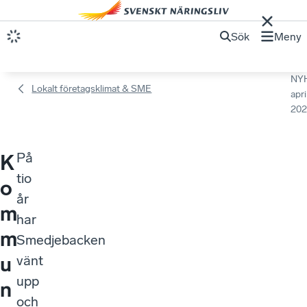
Sök
Meny
NY
Lokalt företagsklimat & SME
apri
202
På
K
tio
o
år
m
har
m
Smedjebacken
u
vänt
upp
n
och