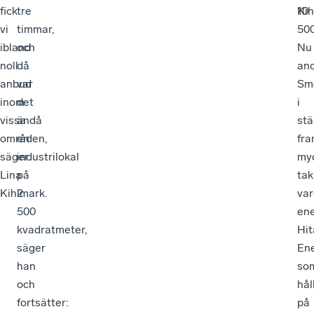
fick
tre
10
Kih
vi
timmar,
500
ibland
och
Nu
noll
då
an
anbud
var
Sm
inom
det
i
vissa
ändå
stä
områden,
en
fra
säger
industrilokal
my
Lina
på
tak
Kihlmark.
2
var
500
ene
kvadratmeter,
Hit
säger
En
han
so
och
hål
fortsätter:
på