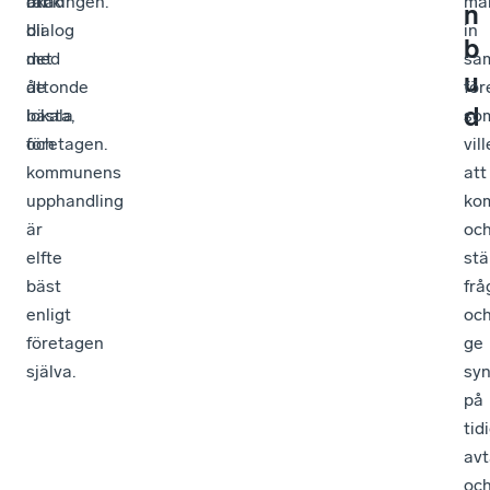
rankingen.
att
ökad
ma
n
bli
dialog
in
b
det
med
sam
u
åttonde
de
för
d
bästa,
lokala
so
och
företagen.
vill
kommunens
att
upphandling
ko
är
oc
elfte
stä
bäst
frå
enligt
oc
företagen
ge
själva.
sy
på
tid
avt
oc