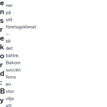
e
ner
n
på
s
sitt
företagsklimat
r
–
e
till
k
det
o
bättre.
Bakom
r
succén
d
finns
:
en
B
stor
vilja
y
att