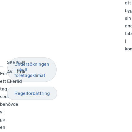
att
by
sin
an
fab
i
ko
SKRIVEN
Undersökningen
–
Lokalt
Erik
AV
För
företagsklimat
ett
Ekerlid
tag
Regelförbättring
sedan
behövde
vi
ge
en