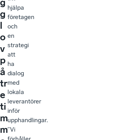
g
hjälpa
g
företagen
l
och
o
en
strategi
v
att
p
ha
å
dialog
tr
med
lokala
e
leverantörer
ti
inför
m
upphandlingar.
m
”Vi
förhåller