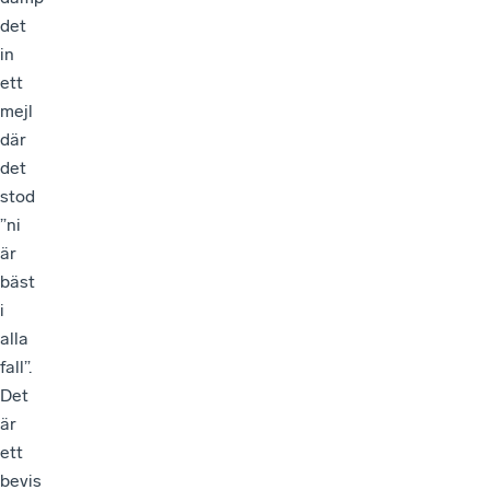
det
in
ett
mejl
där
det
stod
”ni
är
bäst
i
alla
fall”.
Det
är
ett
bevis