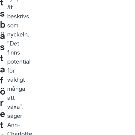
t
åt
s
beskrivs
b
som
ä
nyckeln.
”Det
s
finns
t
potential
a
för
f
väldigt
många
ö
att
r
växa”,
e
säger
t
Ann-
Charlotte