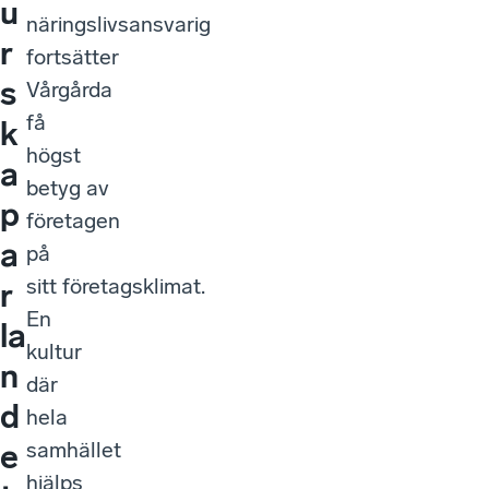
u
näringslivsansvarig
r
fortsätter
s
Vårgårda
få
k
högst
a
betyg av
p
företagen
a
på
sitt företagsklimat.
r
En
la
kultur
n
där
d
hela
samhället
e
hjälps