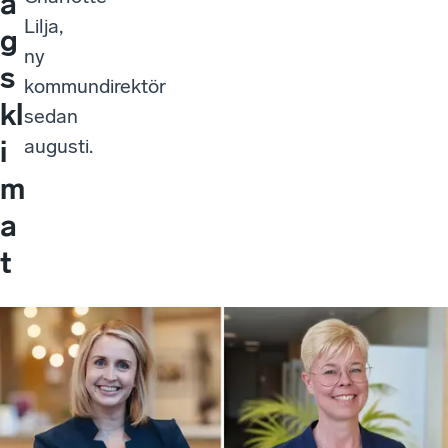
a
Lilja,
g
ny
s
kommundirektör
kl
sedan
i
augusti.
m
a
t