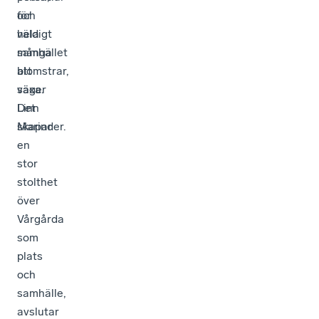
och
för
hela
väldigt
samhället
många
blomstrar,
att
säger
växa.
Linn
Det
Marinder.
skapar
en
stor
stolthet
över
Vårgårda
som
plats
och
samhälle,
avslutar