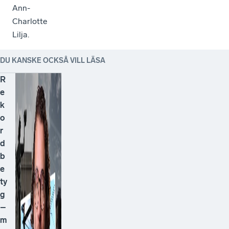
Ann-
Charlotte
Lilja.
DU KANSKE OCKSÅ VILL LÄSA
R
e
k
o
r
d
b
e
ty
g
–
m