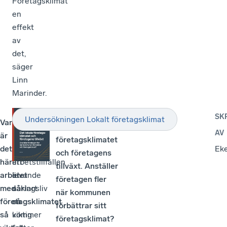
Företagsklimat
en
effekt
av
det,
säger
Linn
Marinder.
RAPPORT
SK
Undersökningen Lokalt företagsklimat
Varför
–
–
Det lokala
AV
är
Har
Att
företagsklimatet
det
vi
skapa
Eke
och företagens
här
ett
arbetstillfällen
tillväxt. Anställer
arbetet
levande
är
företagen fler
med
näringsliv
såklart
när kommunen
företagsklimatet
så
en
förbättrar sitt
så
kommer
viktig
företagsklimat?