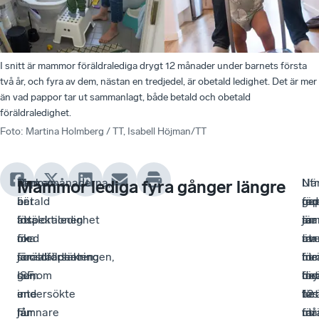
I snitt är mammor föräldralediga drygt 12 månader under barnets första
två år, och fyra av dem, nästan en tredjedel, är obetald ledighet. Det är mer
än vad pappor tar ut sammanlagt, både betald och obetald
föräldraledighet.
Foto
:
Martina Holmberg / TT, Isabell Höjman/TT
Pappamånaderna,
Tanken
Men
Nä
I
I
Utr
Mammor lediga fyra gånger längre
betald
är
när
pa
ge
rap
fö
föräldraledighet
att
Inspektionen
tar
är
jäm
ma
med
öka
för
ut
ma
äv
tar
föräldrapenning
jämställdheten
socialförsäkringen,
me
för
hur
ut
som
genom
ISF,
bet
dry
för
me
inte
en
undersökte
för
12
tas
bet
får
jämnare
hur
tar
må
ut
för