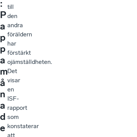
:
till
P
den
a
andra
föräldern
p
har
p
förstärkt
a
ojämställdheten.
m
Det
visar
å
en
n
ISF-
a
rapport
d
som
konstaterar
e
att