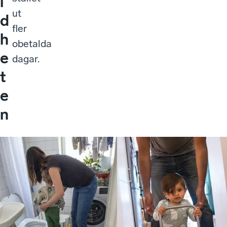
l
ut
d
fler
h
obetalda
e
dagar.
t
e
n