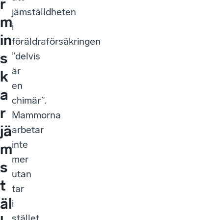
r
jämställdheten
m
i
in
föräldraförsäkringen
s
”delvis
är
k
en
a
chimär”.
r
Mammorna
jä
arbetar
inte
m
mer
s
utan
t
tar
äl
i
stället