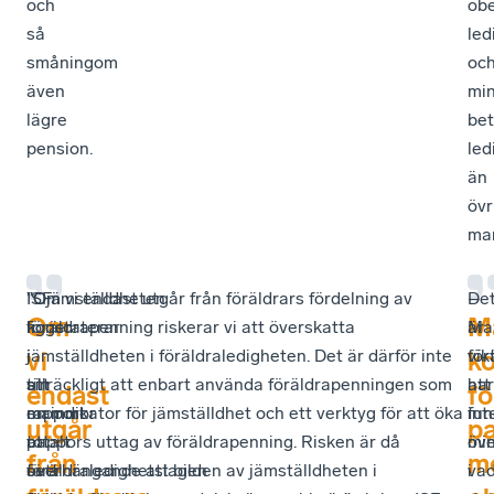
och
obe
så
led
småningom
oc
även
mi
lägre
bet
pension.
led
än
övr
ma
ISF
”Ojämställdheten
”Om vi endast utgår från föräldrars fördelning av
De
–
Om
M
konstaterar
ligger
föräldrapenning riskerar vi att överskatta
är
Ma
i
i
jämställdheten i föräldraledigheten. Det är därför inte
vik
för
vi
k
sin
att
tillräckligt att enbart använda föräldrapenningen som
att
har
endast
fö
rapport
mammor
en indikator för jämställdhet och ett verktyg för att öka
fun
int
utgår
p
att
totalt
pappors uttag av föräldrapenning. Risken är då
öve
mi
från
m
föräldraledighetslagen
sett
överhängande att bilden av jämställdheten i
va
i