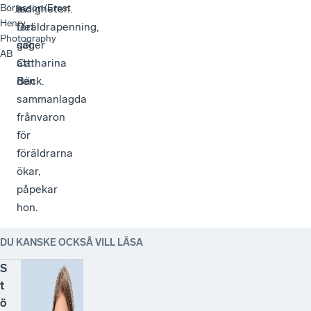
ledigheten.
av
Börjesson/Ernst
Henry
Det
föräldrapenning,
Photography
gör
säger
AB
att
Catharina
den
Bäck.
sammanlagda
frånvaron
för
föräldrarna
ökar,
påpekar
hon.
DU KANSKE OCKSÅ VILL LÄSA
S
t
ö