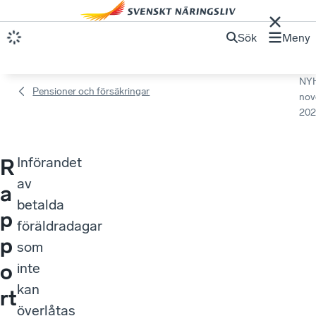
Sök
Meny
NY
Pensioner och försäkringar
nov
202
Införandet
R
av
a
betalda
p
föräldradagar
p
som
o
inte
kan
rt
överlåtas