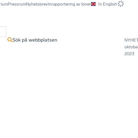
rium
Pressrum
Nyhetsbrev
Inrapportering av löner
In English
r
Sök på webbplatsen
NYHE
oktobe
2023