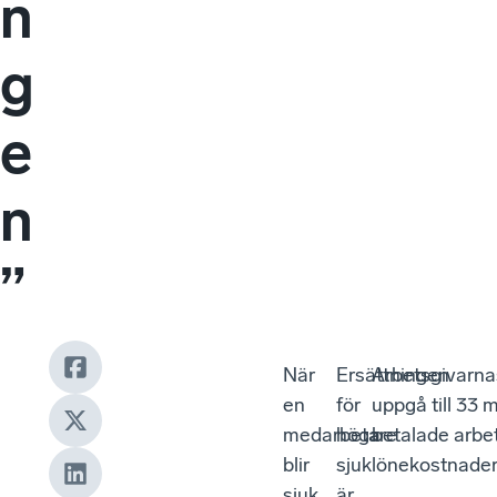
n
g
e
n
”
När
Ersättningen
Arbetsgivarna
en
för
uppgå till 33 
medarbetare
höga
betalade arbets
blir
sjuklönekostnade
sjuk
är