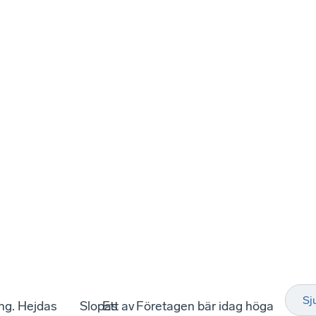
Sj
ing. Hejdas
Slopas
Ett av
Företagen bär idag höga