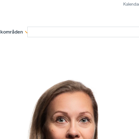
Kalenda
kområden
Medlemskap
Rapporter och remissva