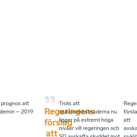
 prognos att
Trots att
Rege
Regeringens
andemin – 2019
sjuklönekostnaderna nu
försl
ligger på extremt höga
att
förslag
nivåer vill regeringen och
avska
att
SD avskaffa skyddet mot
sjukl