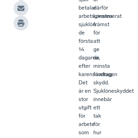
betalar
därför
arbetsgivaren
konstruerat
sjuklön
främst
de
för
första
att
14
ge
dagarna,
de
efter
minsta
karensavdrag.
företagen
Det
skydd.
är en
Sjuklöneskyddet
stor
innebär
utgift
ett
för
tak
arbete
för
som
hur