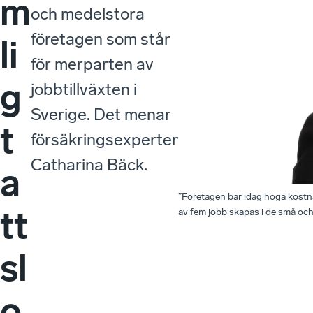
m
och medelstora
företagen som står
li
för merparten av
g
jobbtillväxten i
Sverige. Det menar
t
försäkringsexperten
Catharina Bäck.
a
”Företagen bär idag höga kostna
tt
av fem jobb skapas i de små och
sl
o