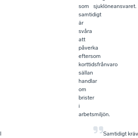
som
sjuklöneansvaret.
samtidigt
är
svåra
att
påverka
eftersom
korttidsfrånvaro
sällan
handlar
om
brister
i
arbetsmiljön.
I
Samtidigt kräv