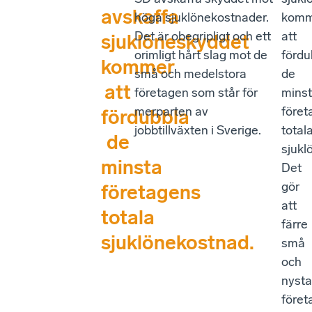
avskaffa
höga sjuklönekostnader.
komm
Det är obegripligt och ett
att
sjuklöneskyddet
orimligt hårt slag mot de
fördu
kommer
små och medelstora
de
att
företagen som står för
mins
merparten av
föret
fördubbla
jobbtillväxten i Sverige.
total
de
sjukl
minsta
Det
gör
företagens
att
totala
färre
sjuklönekostnad.
små
och
nysta
föret