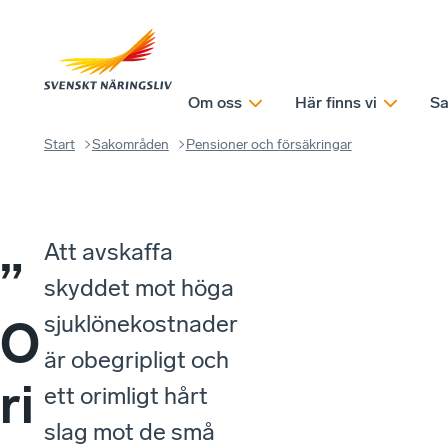
Om oss
Här finns vi
Sa
Start
Sakområden
Pensioner och försäkringar
Att avskaffa
”
skyddet mot höga
sjuklönekostnader
O
är obegripligt och
ri
ett orimligt hårt
slag mot de små