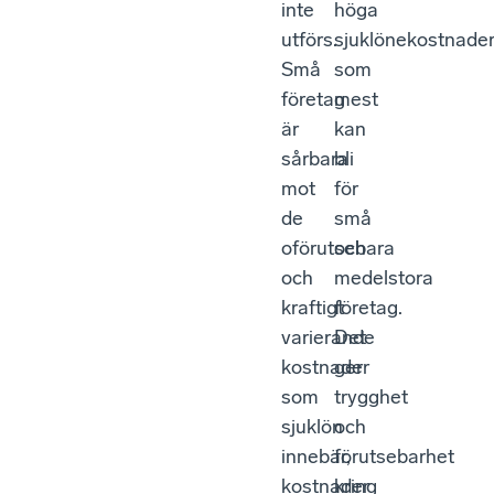
inte
höga
utförs.
sjuklönekostnade
Små
som
företag
mest
är
kan
sårbara
bli
mot
för
de
små
oförutsebara
och
och
medelstora
kraftigt
företag.
varierande
Det
kostnader
ger
som
trygghet
sjuklön
och
innebär,
förutsebarhet
kostnader
kring