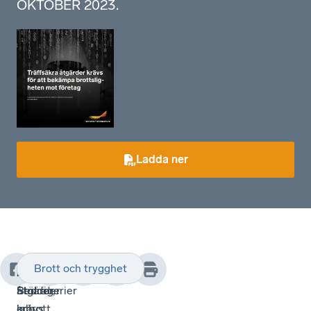
OKTOBER 2023.
Ladda ner
Brott och trygghet
Kraftfulla
1.
2.
åtgärder
Bedrägerier
Stölder,
krävs
och
inbrott