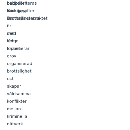
hela
bankeller
nedprioriteras
Sverige:
kortuppgifter.
urholkas
Brottsvinsterna
samhällskontraktet
är
i
med
det
och
långa
finansierar
loppet.
grov
organiserad
brottslighet
och
skapar
våldsamma
konflikter
mellan
kriminella
nätverk.