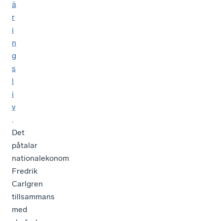
ä
r
i
n
g
s
l
i
v
.
Det
påtalar
nationalekonom
Fredrik
Carlgren
tillsammans
med