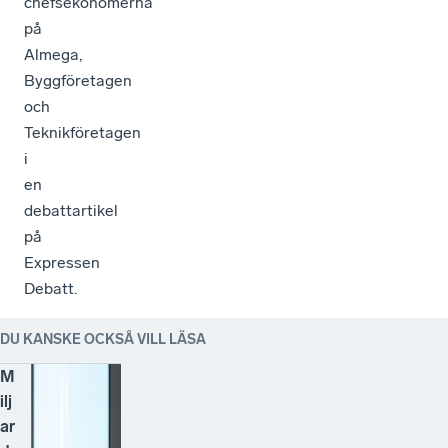
chefsekonomerna
på
Almega,
Byggföretagen
och
Teknikföretagen
i
en
debattartikel
på
Expressen
Debatt.
DU KANSKE OCKSÅ VILL LÄSA
M
ilj
ar