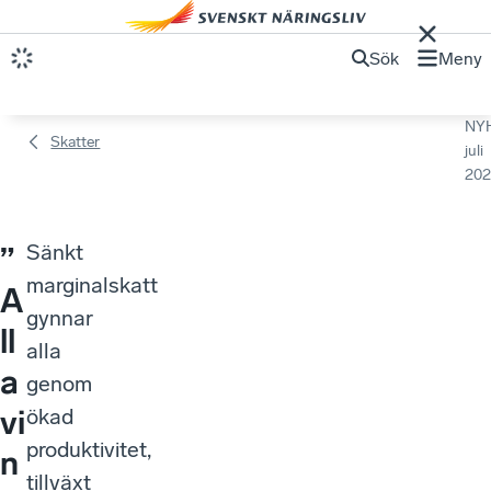
Sök
Meny
NY
Skatter
juli
202
Sänkt
”
marginalskatt
A
gynnar
ll
alla
a
genom
vi
ökad
produktivitet,
n
tillväxt