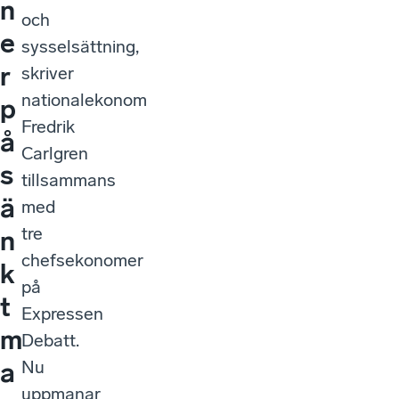
n
och
e
sysselsättning,
r
skriver
nationalekonom
p
Fredrik
å
Carlgren
s
tillsammans
ä
med
tre
n
chefsekonomer
k
på
t
Expressen
m
Debatt.
Nu
a
uppmanar