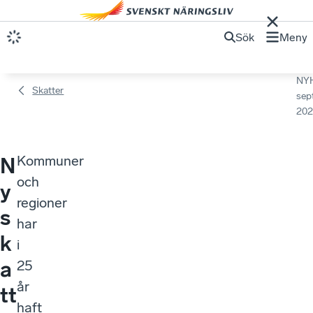
Sök
Meny
NY
Skatter
sep
202
Kommuner
N
och
y
regioner
s
har
k
i
a
25
år
tt
haft