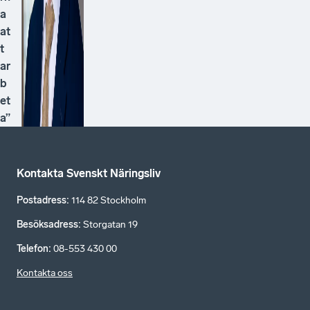
a
at
t
ar
b
et
a”
Kontakta Svenskt Näringsliv
Postadress
:
114 82 Stockholm
Besöksadress
:
Storgatan 19
Telefon
:
08-553 430 00
Kontakta oss