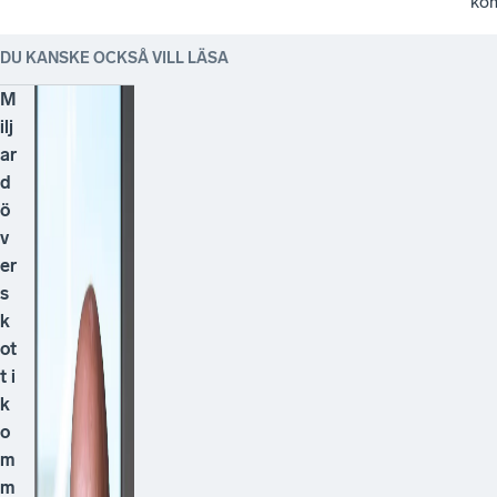
ko
DU KANSKE OCKSÅ VILL LÄSA
M
ilj
ar
d
ö
v
er
s
k
ot
t i
k
o
m
m