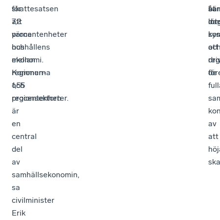
skattesatsen
för
sa
bär
åt
7,2
att
lö
int
da
procentenheter
värna
i
ko
sys
och
hushållens
att
oc
mellan
ekonomi.
dri
reg
regionerna
Kommun-
för
de
1,55
och
ful
procentenheter.
regionsektorn
sa
är
ko
en
av
central
att
del
höj
av
ska
samhällsekonomin,
sa
civilminister
Erik