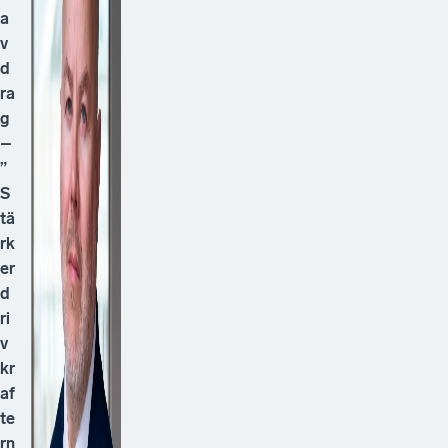
a
v
d
ra
g
–
”
S
tä
rk
er
d
ri
v
kr
af
te
rn