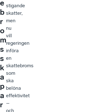
e
stigande
b
skatter,
r
men
nu
o
vill
m
regeringen
s
införa
s
en
skattebroms
k
som
a
ska
p
belöna
a
effektivitet
–
r
och