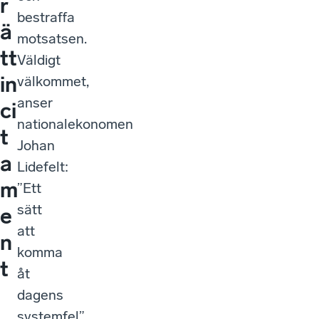
r
bestraffa
ä
motsatsen.
tt
Väldigt
in
välkommet,
anser
ci
nationalekonomen
t
Johan
a
Lidefelt:
m
”Ett
sätt
e
att
n
komma
t
åt
dagens
systemfel”,