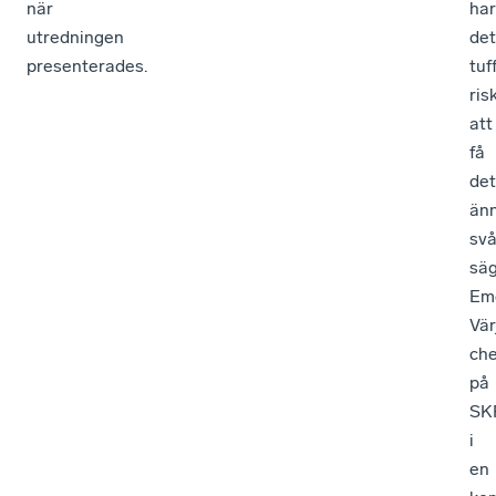
när
har
utredningen
det
presenterades.
tuf
ris
att
få
det
än
svå
sä
Em
Vär
ch
på
SK
i
en