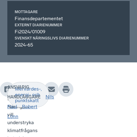
MOTTAGARE
Finansdepartementet
EXTERNT DIARIENUMMER
Fi2024/01009
SVENSKT NÄRINGSLIVS DIARIENUMMER
2024-65
ANSVARIG
Mervärdes-,
•
energi- och
Nils
HANDLÄGGARE
Svenskt
punktskatt
Näringsliv
Paul
Robert
vill
Lönn
understryka
klimatfrågans