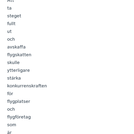
Att
ta
steget
fullt
ut
och
avskaffa
flygskatten
skulle
ytterligare
stärka
konkurrenskraften
för
flygplatser
och
flygföretag
som
är