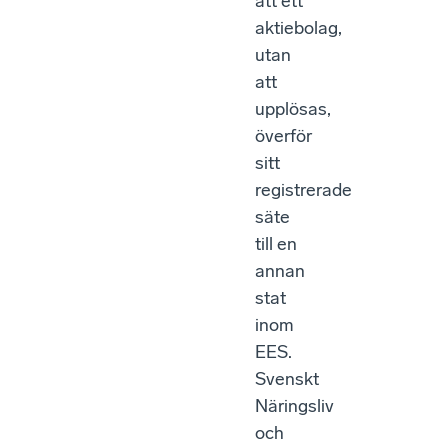
att ett
aktiebolag,
utan
att
upplösas,
överför
sitt
registrerade
säte
till en
annan
stat
inom
EES.
Svenskt
Näringsliv
och