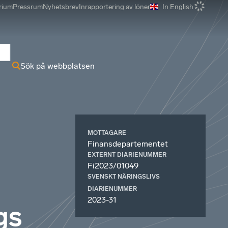
rium
Pressrum
Nyhetsbrev
Inrapportering av löner
In English
r
Sök på webbplatsen
MOTTAGARE
Finansdepartementet
EXTERNT DIARIENUMMER
Fi2023/01049
SVENSKT NÄRINGSLIVS
DIARIENUMMER
2023-31
gs