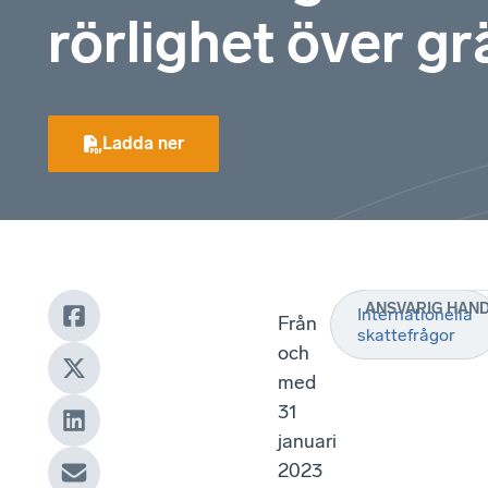
rörlighet över g
Ladda ner
ANSVARIG HAN
Internationella
Från
skattefrågor
och
med
31
januari
2023