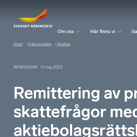
Om oss
Här finns vi
Sa
Start
Sakområden
Skatter
REMISSVAR
17 maj 2023
Remittering av 
skattefrågor med
aktiebolagsrätts