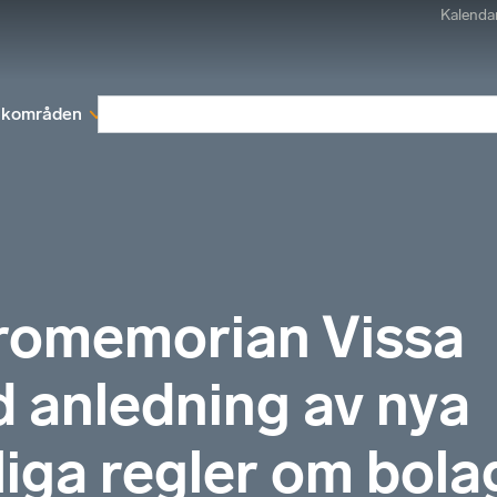
Kalenda
kområden
Medlemskap
Rapporter och remissva
promemorian Vissa
 anledning av nya
liga regler om bola