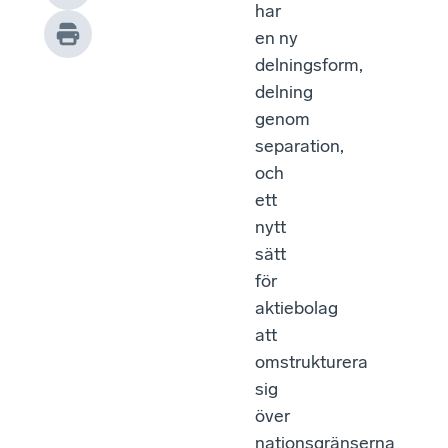
har
en ny
delningsform,
delning
genom
separation,
och
ett
nytt
sätt
för
aktiebolag
att
omstrukturera
sig
över
nationsgränserna