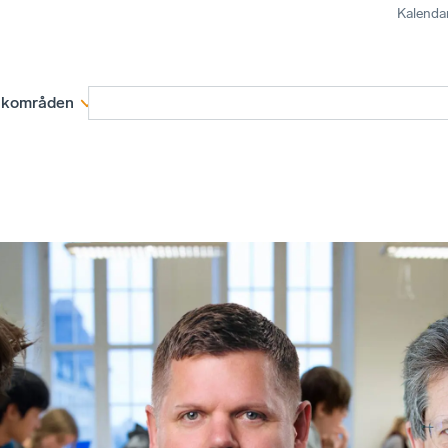
Kalenda
kområden
Medlemskap
Rapporter och remissva