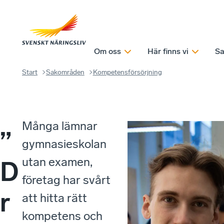
Om oss
Här finns vi
Sa
Start
Sakområden
Kompetensförsörjning
Många lämnar
”
gymnasieskolan
utan examen,
D
företag har svårt
r
att hitta rätt
kompetens och