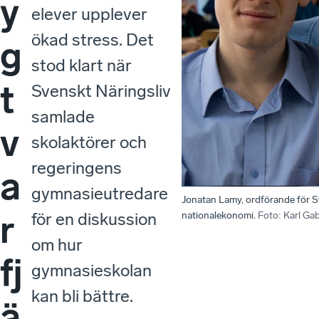
y
elever upplever
ökad stress. Det
g
stod klart när
t
Svenskt Näringsliv
samlade
v
skolaktörer och
regeringens
a
gymnasieutredare
Jonatan Lamy, ordförande för S
r
för en diskussion
nationalekonomi.
Foto
:
Karl Gab
om hur
fj
gymnasieskolan
kan bli bättre.
ä