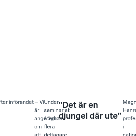
fter införandet
– Vi
Under
Magn
”Det är en
är
seminariet
Henr
djungel där ute”
angelägna
återkom
profe
om
flera
i
att
deltagare
natio