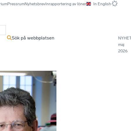
rium
Pressrum
Nyhetsbrev
Inrapportering av löner
In English
r
Sök på webbplatsen
NYHE
maj
2026