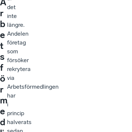
A
det
r
inte
b
längre.
e
Andelen
företag
t
som
s
försöker
f
rekrytera
ö
via
Arbetsförmedlingen
r
har
m
i
e
princip
d
halverats
sedan