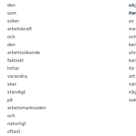
den
nå
en
som
me
flo
söker
av
arbetskraft
ma
och
oc
den
be
arbetssökande
utv
faktiskt
ba
hittar
för
varandra,
att
sker
nä
ständigt
nå
på
sak
arbetsmarknaden
och
naturligt
oftast