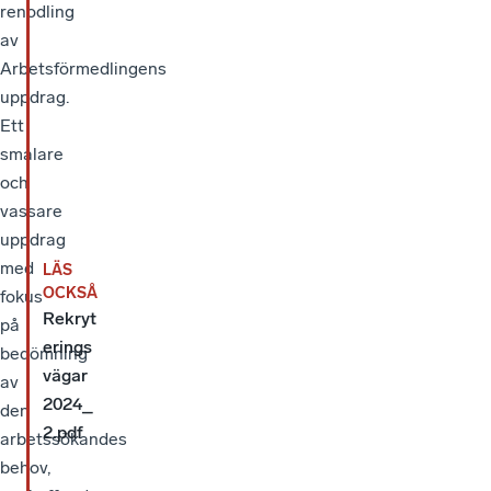
renodling
av
Arbetsförmedlingens
uppdrag.
Ett
smalare
och
vassare
uppdrag
med
LÄS
OCKSÅ
fokus
Rekryt
på
erings
bedömning
vägar
av
2024_
den
2.pdf
arbetssökandes
behov,