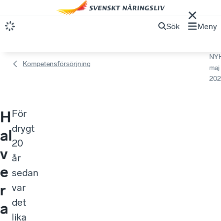
Sök
Meny
NY
Kompetensförsörjning
maj
202
För
H
drygt
al
20
v
år
e
sedan
r
var
det
a
lika