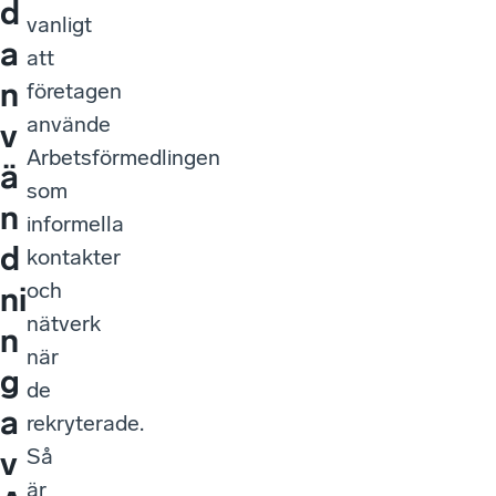
d
vanligt
a
att
n
företagen
använde
v
Arbetsförmedlingen
ä
som
n
informella
d
kontakter
och
ni
nätverk
n
när
g
de
a
rekryterade.
Så
v
är