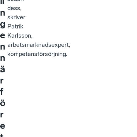
li
dess,
n
skriver
g
Patrik
e
Karlsson,
n
arbetsmarknadsexpert,
kompetensförsörjning.
n
ä
r
f
ö
r
e
t