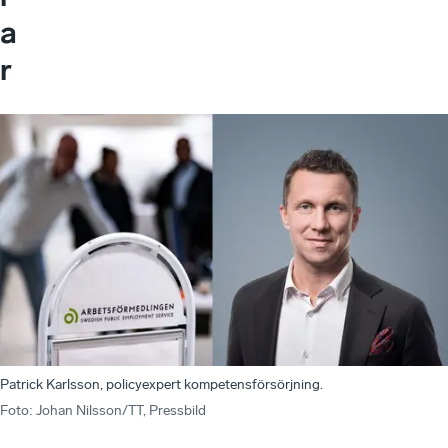
a
r
Patrick Karlsson, policyexpert kompetensförsörjning.
Foto
:
Johan Nilsson/TT, Pressbild