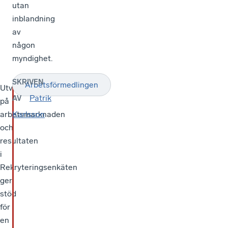
utan
inblandning
av
någon
myndighet.
SKRIVEN
Arbetsförmedlingen
Utvecklingen
Patrik
AV
på
arbetsmarknaden
Karlsson
och
resultaten
i
Rekryteringsenkäten
ger
stöd
för
en