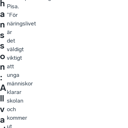
h
Pisa.
a
”För
n
näringslivet
är
s
det
s
väldigt
o
viktigt
n
att
unga
:
människor
A
klarar
ll
skolan
v
och
kommer
a
ut