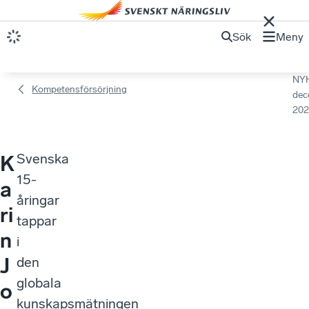
Sök
Meny
NY
Kompetensförsörjning
dec
202
Svenska
K
15-
a
åringar
ri
tappar
n
i
J
den
globala
o
kunskapsmätningen