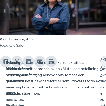
Karin Johansson, vice vd.
Foto
:
Kate Gabor
SK
Svenska
Det
De
– Sveriges internationella konkurrenskraft och
–
L
AV
niondeklassares
tredje
fallande
välstånd är helt beroende av en välutbildad befolkning.
O
ä
resultat
kunskapsområdet,
PISA-
Regering och riksdag behöver öka tempot och
Sve
s
i
naturvetenskap,
resultaten
genomföra de kunskapsreformer som utlovats i form av
sk
f
Pisa
visar
är
nya kursplaner, en bättre lärarförsörjning och bättre
var
o
2022
också
oroande,
arbetsro, säger hon.
en
r
har
en
konstaterar
ku
s
sjunkit
försämring,
Karin
att
k