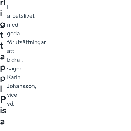
rl
i
i
arbetslivet
g
med
t
goda
förutsättningar
t
att
a
bidra”,
p
säger
p
Karin
Johansson,
i
vice
P
vd.
is
a