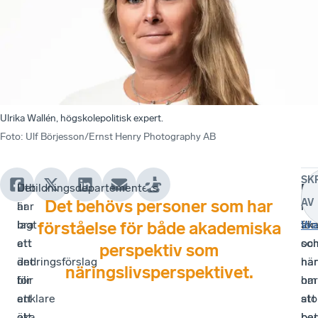
Ulrika Wallén, högskolepolitisk expert.
Foto
:
Ulf Börjesson/Ernst Henry Photography AB
SK
Utbildningsdepartementets
Det
Rör
Me
Det behövs personer som har
AV
har
är
mel
reg
lagt
bra
ak
för
Wa
förståelse för både akademiska
ett
att
oc
so
perspektiv som
ändringsförslag
det
när
han
näringslivsperspektivet.
för
blir
har
om
att
enklare
sto
att
öka
att
bet
be