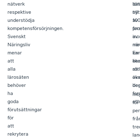
nätverk
bät
lön
respektive
nyt
till
understödja
av
10
kompetensförsörjningen.
for
pro
Svenskt
in
av
Näringsliv
när
me
menar
En
ka
att
ök
ko
alla
rör
att
lärosäten
öka
avs
behöver
de
be
ha
fo
möj
goda
att
för
förutsättningar
pe
för
frå
att
tre
rekrytera
lan