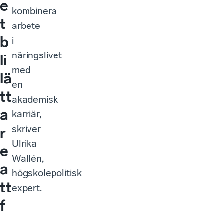
e
kombinera
t
arbete
b
i
näringslivet
li
med
lä
en
tt
akademisk
a
karriär,
skriver
r
Ulrika
e
Wallén,
a
högskolepolitisk
tt
expert.
f