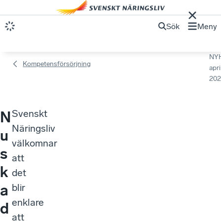
Sök
Meny
NY
Kompetensförsörjning
apri
202
Svenskt
N
Näringsliv
u
välkomnar
s
att
k
det
a
blir
enklare
d
att