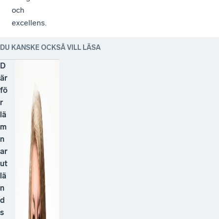
och
excellens.
DU KANSKE OCKSÅ VILL LÄSA
D
är
fö
r
lä
m
n
ar
ut
lä
n
d
s