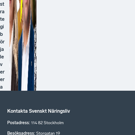
st
ra
te
gi
b
ör
ja
le
v
er
er
a
Kontakta Svenskt Näringsliv
Postadress
:
114 82 Stockholm
Besöksadress
:
Storgatan 19