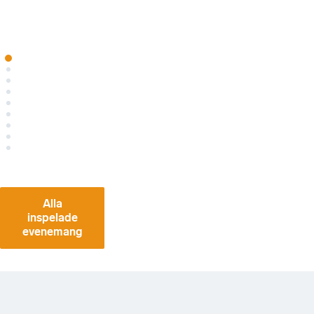
03-04
2022-
02-08
Alla
inspelade
evenemang