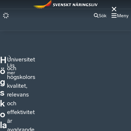
Sök
Meny
H
Universitet
Läs
och
ö
mer
högskolors
g
kvalitet,
s
relevans
k
och
effektivitet
o
är
la
avgörande