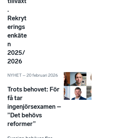
tillväxt
.
Rekryt
erings
enkäte
n
2025/
2026
NYHET
–
20 februari 2026
Trots behovet: För
få tar
ingenjörsexamen –
”Det behövs
reformer”