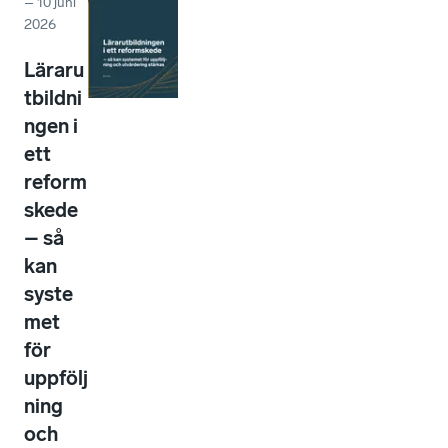
–
10 juni
2026
Läraru
tbildni
ngen i
ett
reform
skede
– så
kan
syste
met
för
uppfölj
ning
och