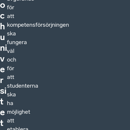
o
för
c
att
kompetensförsörjningen
h
ska
u
fungera
ni
väl
v
och
e
för
att
r
studenterna
si
ska
t
ha
e
möjlighet
att
t
etablera