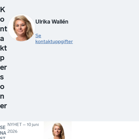
K
o
Ulrika Wallén
nt
Se
a
kontaktuppgifter
kt
p
er
s
o
n
er
NYHET
–
10 juni
SE
2026
NA
ST