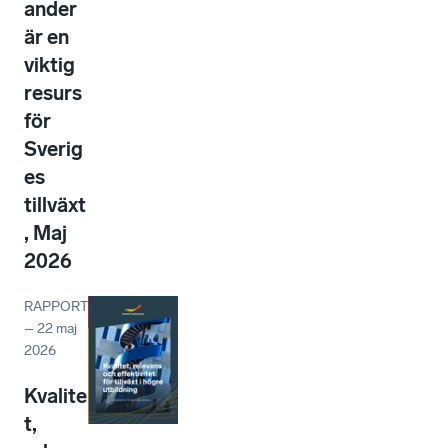
ander
är en
viktig
resurs
för
Sverig
es
tillväxt
, Maj
2026
RAPPORT
–
22 maj
2026
Kvalite
t,