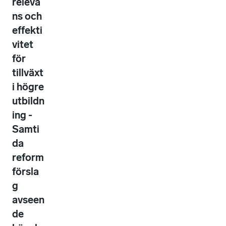
releva
ns och
effekti
vitet
för
tillväxt
i högre
utbildn
ing -
Samti
da
reform
försla
g
avseen
de