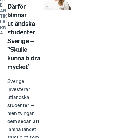
E
Därför
AR
lämnar
TIK
LA
utländska
RN
studenter
A
Sverige –
”Skulle
kunna bidra
mycket”
Sverige
investerar i
utländska
studenter –
men tvingar
dem sedan att
lämna landet,
samtidigt som