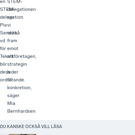
en
STEM-
STEM-
delegationen
delegation.
ser
Pia
vi
Sandvik,
också
vd
fram
för
emot
Teknikföretagen,
att
blir
strategin
dess
leder
ordförande.
till
konkretion,
säger
Mia
Bernhardsen
DU KANSKE OCKSÅ VILL LÄSA