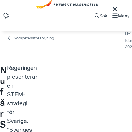
Sök
Meny
NY
Kompetensförsörjning
febr
202
Regeringen
N
presenterar
u
en
f
STEM-
å
strategi
r
för
Sverige.
S
”Sveriges