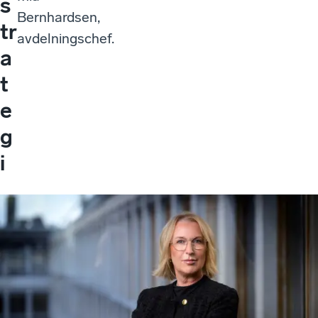
s
Bernhardsen,
tr
avdelningschef.
a
t
e
g
i