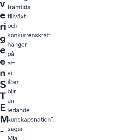
v
framtida
e
tillväxt
ri
och
konkurrenskraft
g
hänger
e
på
e
att
n
vi
åter
S
blir
T
en
E
ledande
M
kunskapsnation”,
säger
-
Mia