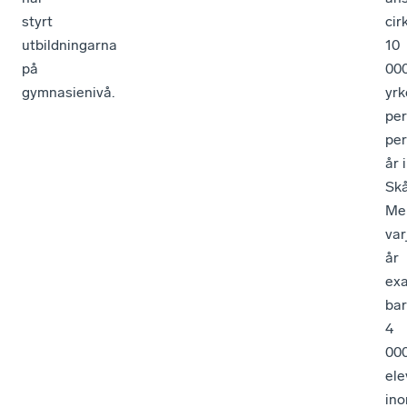
styrt
cir
utbildningarna
10
på
00
gymnasienivå.
yrk
pe
per
år i
Skå
Me
var
år
ex
ba
4
00
ele
in