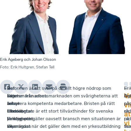
Erik Ageberg och Johan Olsson
Foto
:
Erik Hultgren, Stefan Tell
Har
–
Det
Reformen är ett svar på de allt högre nödrop som
Eri
–
Ve
arbetsmarknadens
Det
säger
kommer från arbetsmarknaden om svårigheterna att
Ag
De
behov
är
Johan
rekrytera kompetenta medarbetare. Bristen på rätt
när
på
vi
hamnat
efterlängtat.
Olsson,
medarbetare är ett stort tillväxthinder för svenska
råd
en
at
i
Verkligheten
policyexpert
företag och gäller oavsett bransch men situationen är
på
rad
vi
skymundan
visar
för
allvarligast när det gäller dem med en yrkesutbildning
Sv
sto