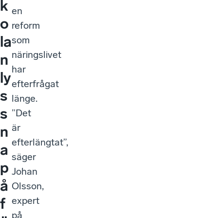
k
en
o
reform
la
som
näringslivet
n
har
ly
efterfrågat
s
länge.
s
”Det
är
n
efterlängtat”,
a
säger
p
Johan
å
Olsson,
expert
f
på