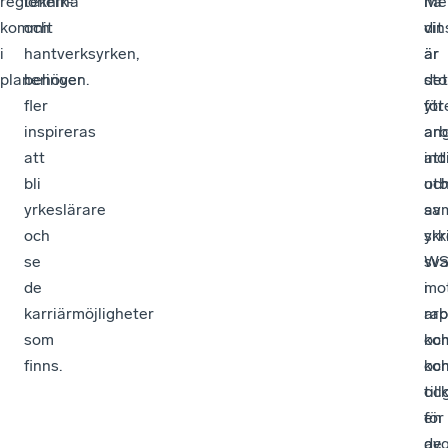
regionerna
teknik-
Me
nå
kommit
och
vin
dit
i
hantverksyrken,
är
är
planeringen.
behöver
sto
det
fler
för
ytt
inspireras
arb
an
att
ind
att
bli
oc
ut
yrkeslärare
sam
av
och
skr
yrk
se
WS
sva
de
i
mo
karriärmöjligheter
rap
ar
som
oc
ko
finns.
kon
oc
oc
til
en
för
av
de