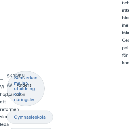
oc
i
int
stö
ba
uts
ind
me
int
Ha
Ced
pol
för
kom
SKRIVEN
Samverkan
–
mellan
Anders
AV
Vi
utbildning
och
hoppas
Carlsson
näringsliv
att
reformen
ska
Gymnasieskola
leda