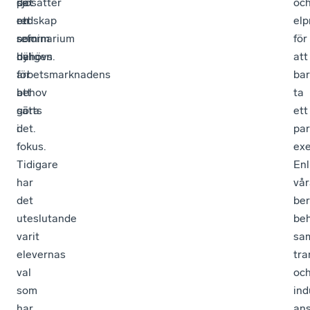
sjösätter
det
på
oc
en
redskap
ett
elp
reform
som
seminarium
för
där
behövs
nyligen.
att
arbetsmarknadens
för
ba
behov
att
ta
sätts
göra
ett
i
det.
par
fokus.
exe
Tidigare
Enl
har
vår
det
ber
uteslutande
be
varit
sam
elevernas
tra
val
oc
som
ind
har
ans