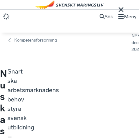
Sök
Meny
NY
Kompetensförsörjning
dec
202
Snart
N
ska
u
arbetsmarknadens
s
behov
k
styra
a
svensk
utbildning
s
–