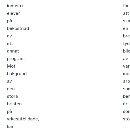
fler
industri.
för
elever
att
på
sk
bekostnad
en
av
bre
ett
tyd
annat
bil
program.
av
Mot
var
bakgrund
in
av
ar
den
so
stora
be
bristen
är
på
so
yrkesutbildade,
stö
kan