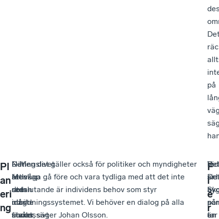
de
om
De
räc
all
int
på
lån
väg
sä
han
Det
–
Näringslivet
– Men det gäller också för politiker och myndigheter
Vid
–
De
Pl
F
redskap
Men
är
att våga gå före och vara tydliga med att det inte
sid
De
är
an
l
som
det
redan
uteslutande är individens behov som styr
av
by
Sko
eri
e
nu
måste
idag
utbildningssystemet. Vi behöver en dialog på alla
när
på
so
ng
r
successivt
finnas
starkt
nivåer, säger Johan Olsson.
är
en
tar