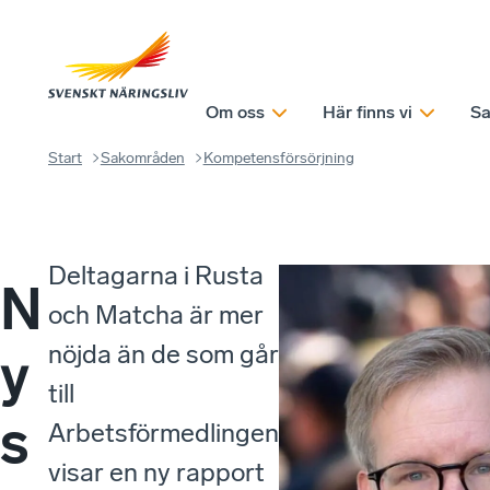
Om oss
Här finns vi
Sa
Start
Sakområden
Kompetensförsörjning
Deltagarna i Rusta
N
och Matcha är mer
nöjda än de som går
y
till
s
Arbetsförmedlingen,
visar en ny rapport