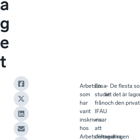
a
g
e
t
Arbetslösa
En
– De flesta so
som
studie
att det är la
har
från
och den privat
varit
IFAU
inskrivna
visar
hos
att
Arbetsförmedlingen
deltagarna