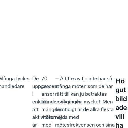
. Många tycker
De
70
– Att tre av tio inte har så
Hö
 handledare
uppger
procent
många möten som de har
gut
i
anser
rätt till kan ju betraktas
bild
enkätundersökningen
att
som ganska mycket. Men
ade
att
mängden
samtidigt är de allra flesta
vill
aktiviteterna
möten
nöjda med
ha
är
med
mötesfrekvensen och sina