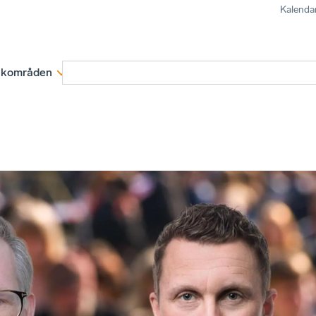
Kalenda
kområden
Medlemskap
Rapporter och remissva