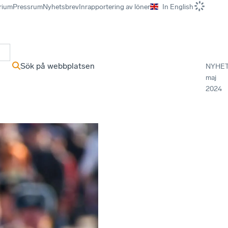
rium
Pressrum
Nyhetsbrev
Inrapportering av löner
In English
r
Sök på webbplatsen
NYHE
maj
2024