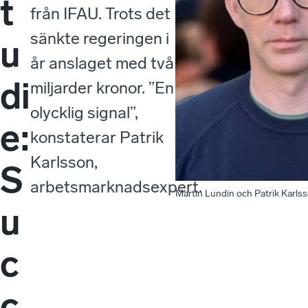
t
från IFAU. Trots det
sänkte regeringen i
u
år anslaget med två
di
miljarder kronor. ”En
olycklig signal”,
e:
konstaterar Patrik
Karlsson,
S
arbetsmarknadsexpert.
Martin Lundin och Patrik Karls
u
c
c