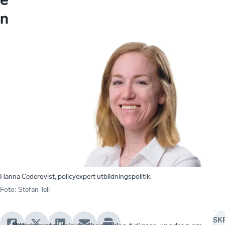
n
Hanna Cederqvist, policyexpert utbildningspolitik.
Foto
:
Stefan Tell
SK