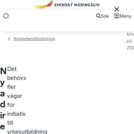
Sök
Meny
NY
Kompetensförsörjning
juli
202
Det
N
behövs
y
fler
a
vägar
d
för
ir
initiativ
till
e
yrkesutbildning