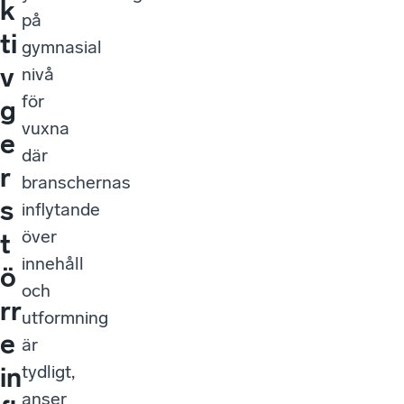
k
på
ti
gymnasial
v
nivå
för
g
vuxna
e
där
r
branschernas
s
inflytande
över
t
innehåll
ö
och
rr
utformning
e
är
tydligt,
in
anser