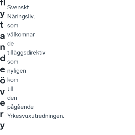
fl
Svenskt
y
Näringsliv,
t
som
a
välkomnar
de
n
tilläggsdirektiv
d
som
e
nyligen
ö
kom
till
v
den
e
pågående
r
Yrkesvuxutredningen.
y