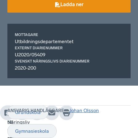
Ladda ner
MOTTAGARE
Utbildningsdepartementet
EXTERNT DIARIENUMMER
U2020/05409
SVENSKT NÄRINGSLIVS DIARIENUMMER
2020-200
Johan Olsson
ANSVARIG HANDLÄGGARE
Grundskola
Tillgång
Svenskt
till
Näringsliv
skolors
tillstyrker
Gymnasieskola