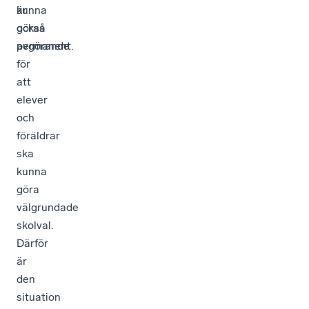
är
kunna
också
göras
avgörande
permanent.
för
att
elever
och
föräldrar
ska
kunna
göra
välgrundade
skolval.
Därför
är
den
situation