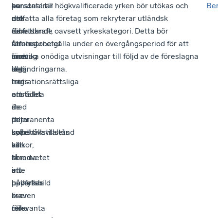
av
konstaterar
en
personal till högkvalificerade yrken bör utökas och
Be
det
att
risk
omfatta alla företag som rekryterar utländsk
omfattande
de
för
arbetskraft, oavsett yrkeskategori. Detta bör
reformarbetet
företag
att
åtminstone gälla under en övergångsperiod för att
inom
som
företag
undvika onödiga utvisningar till följd av de föreslagna
det
idag
som,
lagändringarna.
migrationsrättsliga
har
trots
området
anställda
att
är
med
de
det
permanenta
följer
svårt
uppehållstillstånd
kollektivavtalets
att
kan
villkor,
få
komma
omedvetet
en
att
inte
helhetsbild
påverkas
uppfyller
över
i
kraven
relevanta
olika
för