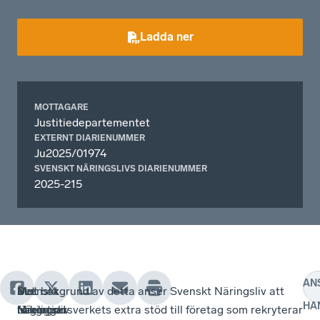
Ladda ner
MOTTAGARE
Justitiedepartementet
EXTERNT DIARIENUMMER
Ju2025/01974
SVENSKT NÄRINGSLIVS DIARIENUMMER
2025-215
AN
Mot
Svenskt
Det
Mot bakgrund av detta anser Svenskt Näringsliv att
HA
bakgrund
Näringsliv
föreligger
Migrationsverkets extra stöd till företag som rekryterar