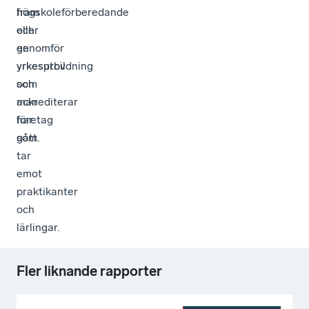
fram
högskoleförberedande
och
eller
genomför
en
yrkesprov
yrkesutbildning
och
som
ackrediterar
man
företag
har
som
gått.
tar
emot
praktikanter
och
lärlingar.
Fler liknande rapporter