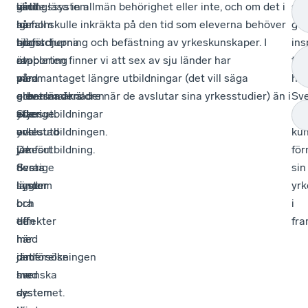
gått
varit
lärlingssystem
skulle läsa in allmän behörighet eller inte, och om det i
sk
igenom
hur
har
så fall skulle inkräkta på den tid som eleverna behöver
ge
sju
branscherna
högst
till fördjupning och befästning av yrkeskunskaper. I
ins
av
är
etablering
rapporten finner vi att sex av sju länder har
till
våra
med
på
sammantaget längre utbildningar (det vill säga
hur
grannländers
och
arbetsmarknaden
eleverna är äldre när de avslutar sina yrkesstudier) än i
Sve
yrkesutbildningar
styr
efter
Sverige.
sk
och
yrkesutbildningen.
avslutad
ku
jämfört
De
yrkesutbildning.
för
deras
flesta
Sverige
sin
system
länder
ligger
yrk
och
i
bra
i
effekter
den
till
fra
med
här
i
det
undersökningen
jämförelse
svenska
har
med
systemet.
system
de