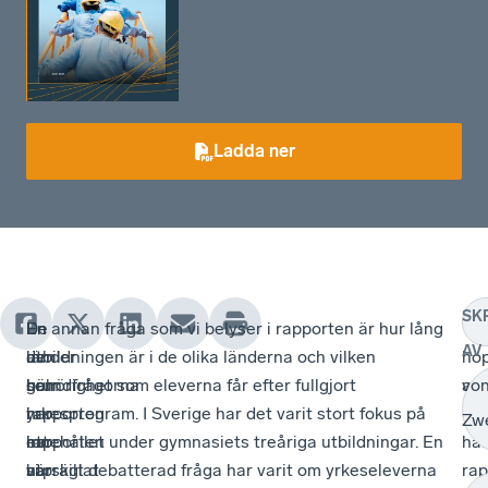
Ladda ner
SK
I
En
De
En annan fråga som vi belyser i rapporten är hur lång
Vi
AV
den
av
länder
utbildningen är i de olika länderna och vilken
ho
här
grundfrågorna
som
behörighet som eleverna får efter fullgjort
att
vo
rapporten
i
har
yrkesprogram. I Sverige har det varit stort fokus på
de
Zw
har
rapporten
ett
innehållet under gymnasiets treåriga utbildningar. En
här
vi
har
utpräglat
särskilt debatterad fråga har varit om yrkeseleverna
rap