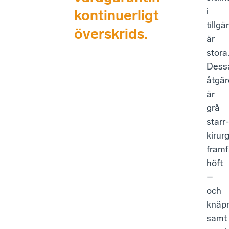
i
kontinuerligt
tillgä
överskrids.
är
stora
Dess
åtgär
är
grå
starr-
kirurg
framfa
höft
–
och
knäpr
samt