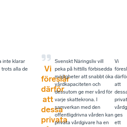
 inte klarar
Svenskt Näringsliv vill
Vi
Vi
rots alla de
peka på hittills förbisedda
föres
möjligheter att snabbt öka
därfö
föreslår
vårdkapaciteten och
att
därför
dessutom ge mer vård för
dess
att
varje skattekrona. I
priva
samverkan med den
vårdg
dessa
offentligdrivna vården kan
ges
privata
privata vårdgivare ha en
ett