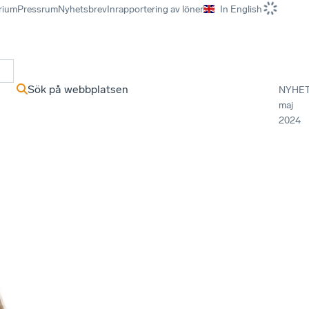
rium
Pressrum
Nyhetsbrev
Inrapportering av löner
In English
r
Sök på webbplatsen
NYHE
maj
2024