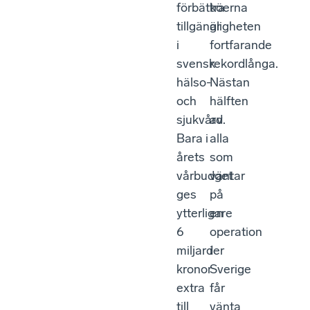
förbättra
köerna
tillgängligheten
är
i
fortfarande
svensk
rekordlånga.
hälso-
Nästan
och
hälften
sjukvård.
av
Bara i
alla
årets
som
vårbudget
väntar
ges
på
ytterligare
en
6
operation
miljarder
i
kronor
Sverige
extra
får
till
vänta