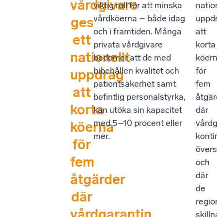
vårdgivare
viktig roll för att minska
natio
vårdköerna – både idag
uppd
ges
och i framtiden. Många
att
ett
privata vårdgivare
korta
nationellt
bedömer att de med
köer
bibehållen kvalitet och
för
uppdrag
patientsäkerhet samt
fem
att
befintlig personalstyrka,
åtgär
korta
kan utöka sin kapacitet
där
med 5–10 procent eller
vårdg
köerna
mer.
konti
för
övers
fem
och
där
åtgärder
de
där
regio
vårdgarantin
skill