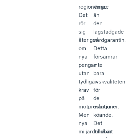
regionerna.
längre
Det
än
rör
den
sig
lagstadgade
återigen
vårdgarantin.
om
Detta
nya
försämrar
pengar
inte
utan
bara
tydliga
livskvaliteten
krav
för
på
de
motprestationer.
många
Men
köande.
nya
Det
miljardtillskott
innebär