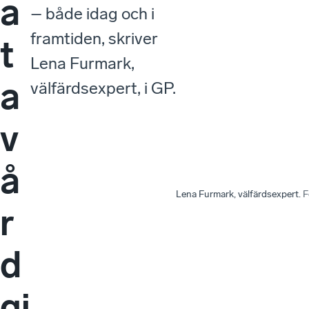
a
– både idag och i
framtiden, skriver
t
Lena Furmark,
a
välfärdsexpert, i GP.
v
å
Lena Furmark, välfärdsexpert.
F
r
d
gi