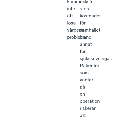
kommer
också
inte
stora
att
kostnader
lösa
för
vårdens
samhället,
problem.
bland
annat
för
sjukskrivningar.
Patienter
som
väntar
på
en
operation
riskerar
att