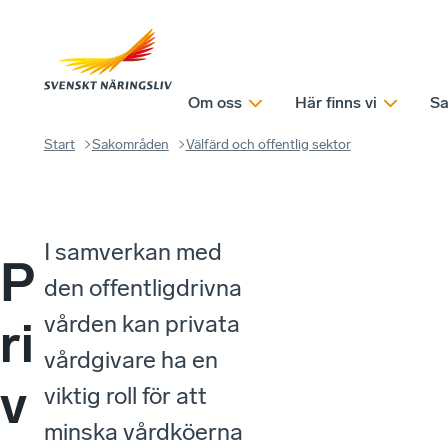
Om oss
Här finns vi
Sa
Start
Sakområden
Välfärd och offentlig sektor
I samverkan med
P
den offentligdrivna
vården kan privata
ri
vårdgivare ha en
v
viktig roll för att
minska vårdköerna