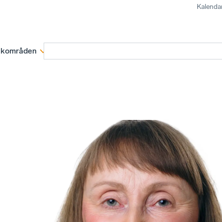
Kalenda
kområden
Medlemskap
Rapporter och remissva