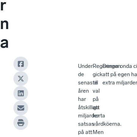
r
n
a
Under
Regeringen
Denna onda cir
de
gick
att på egen h
senaste
till
extra miljarder
åren
val
har
på
åtskilliga
att
miljarder
korta
satsas
vårdköerna.
på att
Men