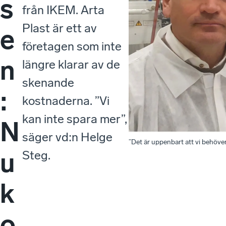
s
från IKEM. Arta
Plast är ett av
e
företagen som inte
n
längre klarar av de
skenande
:
kostnaderna. ”Vi
kan inte spara mer”,
N
säger vd:n Helge
”Det är uppenbart att vi behöver
u
Steg.
k
o