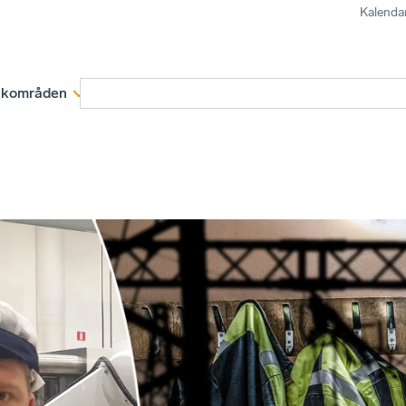
Kalenda
kområden
Medlemskap
Rapporter och remissva