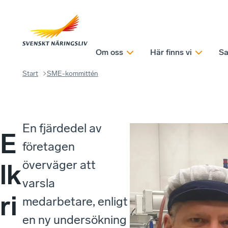
Om oss
Här finns vi
Sa
Start
SME-kommittén
En fjärdedel av
E
företagen
överväger att
lk
varsla
ri
medarbetare, enligt
en ny undersökning