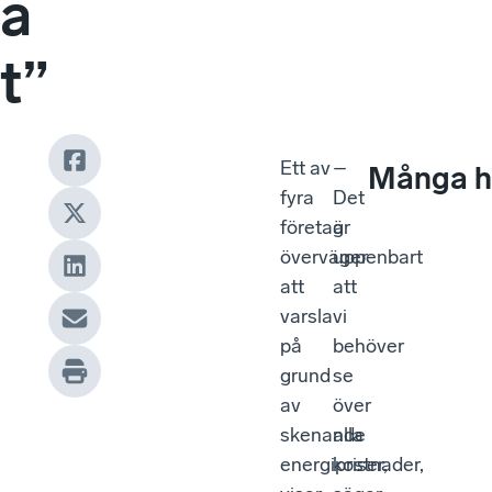
a
t”
Ett av
–
Många ha
fyra
Det
företag
är
överväger
uppenbart
att
att
varsla
vi
på
behöver
grund
se
av
över
skenande
alla
energipriser,
kostnader,