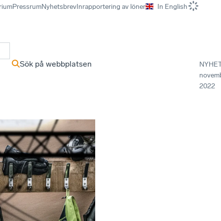
rium
Pressrum
Nyhetsbrev
Inrapportering av löner
In English
r
Sök på webbplatsen
NYHE
novem
2022