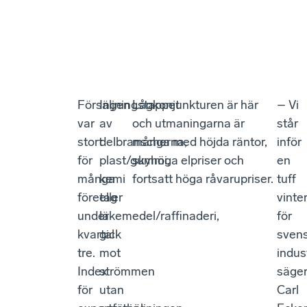
Försäljningstappet
Ingen
Lågkonjunkturen är här
– Vi
var
av
och utmaningarna är
står
stort
delbranscherna,
många med höjda räntor,
inför
för
plast/gummi,
skyhöga elpriser och
en
många
kemi
fortsatt höga råvarupriser.
tuff
företag
eller
vinte
under
läkemedel/raffinaderi,
för
kvartal
gick
sven
tre.
mot
indus
Index
strömmen
säge
för
utan
Carl