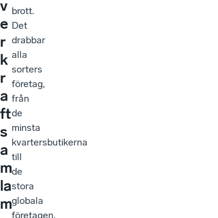
v
brott.
e
Det
r
drabbar
alla
k
sorters
r
företag,
a
från
ft
de
minsta
s
kvartersbutikerna
a
till
m
de
la
stora
globala
m
företagen.