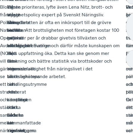
Blomgren
Ett
har
Vi
måste prioriteras, lyfte även Lena Nitz, brott- och
De
va
Vi
från
större
vi
måste
trygghetspolicy expert på Svenskt Näringsliv.
är
gör
be
Polisens
samarbete
fått
se
Mängdbrotten är ofta en inkörsport till de grövre
cen
pol
ny
Nationella
skulle
en
helheten
brotten. Att brottsligheten mot företagen kostar 100
att
nu
vä
Operativa
ge
tudelad
av
miljarder per år drabbar givetvis tillväxten och
utv
fra
Avdelning
effekter
brottslighet
brottsproblematiken
välståndet i Sverige och därför måste kunskapen om
for
där
(NOA)
mot
med
för
dess uppfattning öka. Detta kan ske genom mer
för
pol
vill
den
färre
att
forskning och bättre statistik via brottskoder och
sa
när
gärna
organiserade
men
komma
större delaktighet från näringslivet i det
mel
oc
se
brottslighetens
värre
till
brottsbekämpande arbetet.
när
pol
ett
handlingsutrymme
och
rätta
oc
arb
strukturerat
och
mera
med
pol
til
och
samtidigt
komplexa
situationen
för
Oc
stärkt
stärka
brott.
och
att
det
samarbete
bilden
Så
undvika
stä
sa
mellan
av
sammanfattade
att
sam
må
näringslivet
svenska
kriminologen
skjutningarna
oc
var