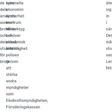
de
syns
kriminella
äte
dels
i
ekonomin
sig
används
synnerhet
i
in
som
inom
centrum.
i
brottsverktyg
vålds-
Vi
när
och
och
behöver
De
dels
ekonomisk
också
må
utsätts
brottslighet.
avlasta
sto
för
polisen
sa
brott.
genom
Le
att
Nit
stärka
andra
myndigheter
som
Ekobrottsmyndigheten,
Försäkringskassan