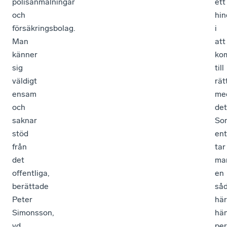
polisanmälningar
ett
och
hin
försäkringsbolag.
i
Man
att
känner
ko
sig
till
väldigt
rät
ensam
me
och
det
saknar
So
stöd
ent
från
tar
det
ma
offentliga,
en
berättade
så
Peter
här
Simonsson,
hä
vd
per