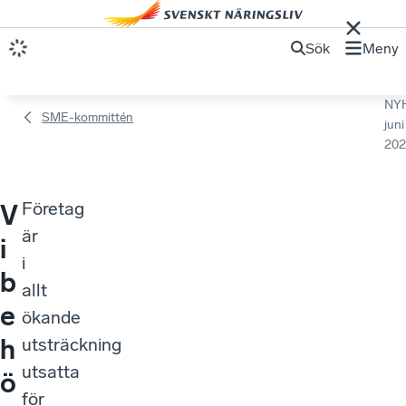
Sök
Meny
NY
SME-kommittén
juni
202
Företag
V
är
i
i
b
allt
e
ökande
h
utsträckning
utsatta
ö
för