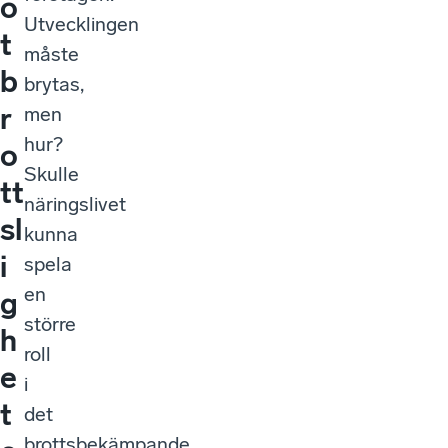
o
Utvecklingen
t
måste
b
brytas,
r
men
hur?
o
Skulle
tt
näringslivet
sl
kunna
i
spela
en
g
större
h
roll
e
i
t
det
brottsbekämpande