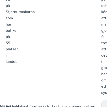
på
oc
Stjärnurmakarna
kä
som
att
har
ma
butiker
gjo
på
fel,
35
tro
platser
att
i
det
landet.
i
gr
han
om
ett
sys
Niklas
–
Förenklat
–
Att brott mot företag i stort och även mängdbrotten
–
Så
–