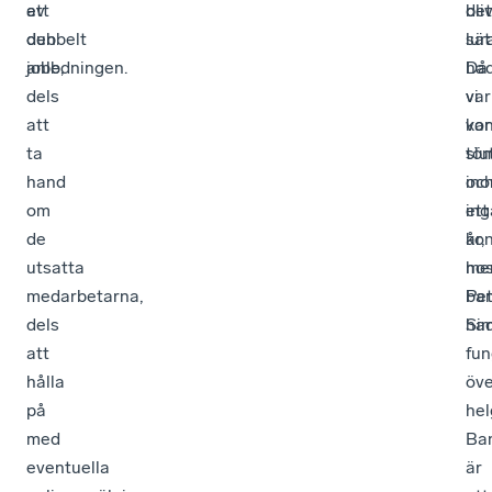
av
ett
bliv
det
den
dubbelt
lur
sät
anledningen.
jobb,
Då
ha
dels
var
vi
att
kon
var
ta
tö
slu
hand
oc
in
om
ing
ett
de
kon
år,
utsatta
ho
me
medarbetarna,
ba
Pet
dels
ha
Si
att
fun
hålla
öve
på
hel
med
Ba
eventuella
är