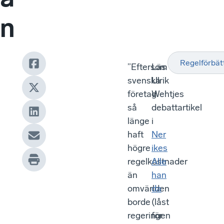
n
Regelförbät
”Eftersom
Läs
svenska
Ulrik
företag
Wehtjes
så
debattartikel
länge
i
haft
Ner
högre
ikes
regelkostnader
Alle
än
han
omvärlden
da
borde
(låst
regeringen
för