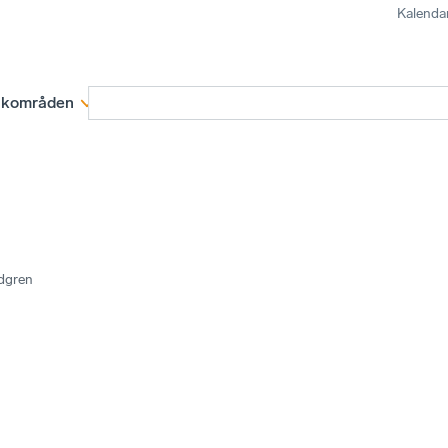
Kalenda
kområden
Medlemskap
Rapporter och remissva
ndgren