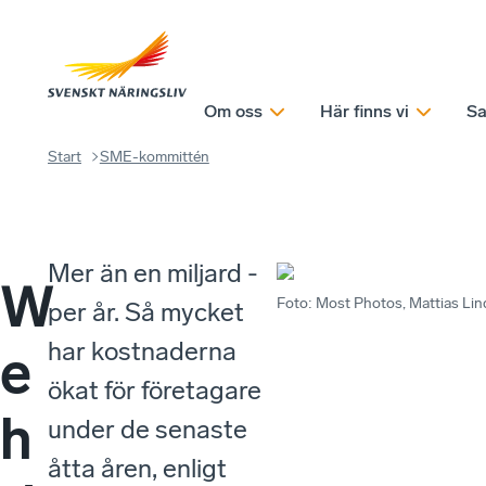
Om oss
Här finns vi
Sa
Start
SME-kommittén
Mer än en miljard -
W
Foto
:
Most Photos, Mattias Li
per år. Så mycket
har kostnaderna
e
ökat för företagare
h
under de senaste
åtta åren, enligt