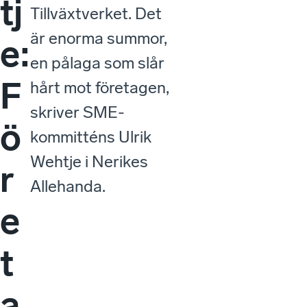
tj
Tillväxtverket. Det
är enorma summor,
e:
en pålaga som slår
F
hårt mot företagen,
skriver SME-
ö
kommitténs Ulrik
Wehtje i Nerikes
r
Allehanda.
e
t
a