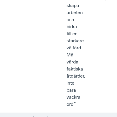
skapa
arbeten
och
bidra
till en
starkare
välfärd.
Mål
värda
faktiska
åtgärder,
inte
bara
vackra
ord.”