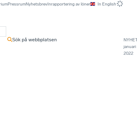
rium
Pressrum
Nyhetsbrev
Inrapportering av löner
In English
r
Sök på webbplatsen
NYHE
januari
2022