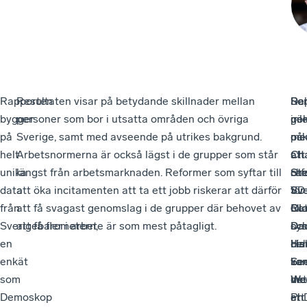
Rapporten
Resultaten visar på betydande skillnader mellan
Ra
Sem
Del
bygger
personer som bor i utsatta områden och övriga
pe
inl
gör
på
Sverige, samt med avseende på utrikes bakgrund.
på
me
oc
helt
Arbetsnormerna är också lägst i de grupper som står
att
att
Cha
unika
längst från arbetsmarknaden. Reformer som syftar till
ref
ch
Ste
data
att öka incitamenten att ta ett jobb riskerar att därför
för
Sv
VD
från
att få svagast genomslag i de grupper där behovet av
ök
Ol
Rat
Sverigebarometern,
att få fler i arbete är som mest påtagligt.
sys
Dau
oc
en
be
dis
Ha
enkät
ko
var
Se
som
me
det
We
Demoskop
ett
är
Ph