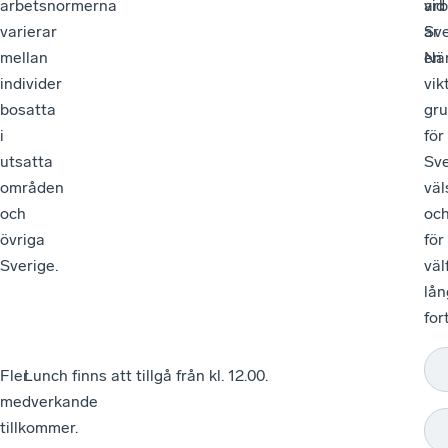
arbetsnormerna
ar
vid
varierar
är
Sv
mellan
en
När
individer
vik
bosatta
gr
i
för
utsatta
Sve
områden
väl
och
oc
övriga
för
Sverige.
väl
lån
for
Fler
Lunch finns att tillgå från kl. 12.00.
medverkande
tillkommer.