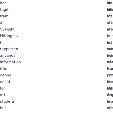
har
lån
av
vid
tagit
arb
bet
HFI
fram
för
att
åt
att
stu
Svenskt
stä
ar
Näringsliv.
no
i
I
kri
ett
rapporten
arb
sam
används
oc
Res
information
ege
frå
från
Bes
rap
denna
be
pre
enkät
för
se
för
att
Nik
att
ett
An
studera
en
kva
hur
sta
ana