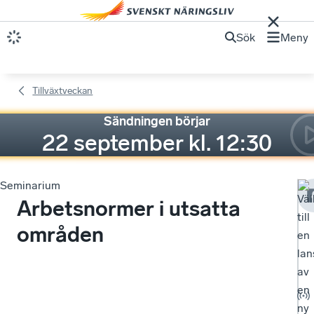
Sök
Meny
Tillväxtveckan
Sändningen börjar
22 september kl. 12:30
Seminarium
Vä
Arbetsnormer i utsatta
till
områden
en
lan
av
en
ny