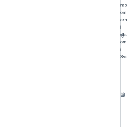
rap
om
ar
i
uts
om
i
Sve