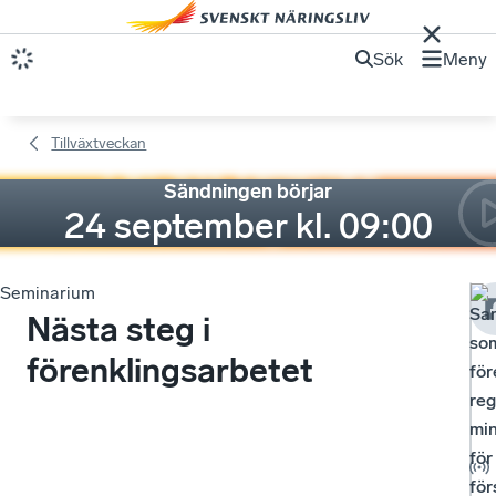
Sök
Meny
Tillväxtveckan
Sändningen börjar
24 september kl. 09:00
Seminarium
Sam
Nästa steg i
so
förenklingsarbetet
för
reg
mi
för
för