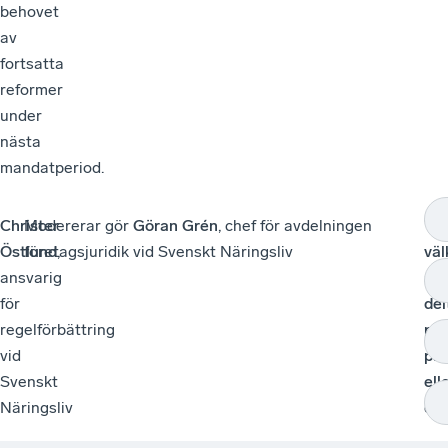
behovet
av
fortsatta
reformer
under
nästa
mandatperiod.
Christer
Modererar gör
Göran Grén
, chef för avdelningen
Va
Östlund
företagsjuridik vid Svenskt Näringsliv
,
vä
ansvarig
att
för
del
regelförbättring
på
vid
pla
Svenskt
ell
Näringsliv
dig