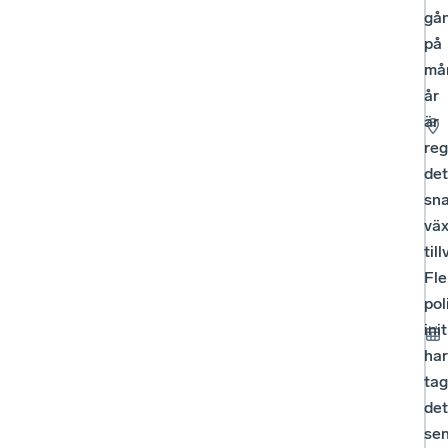
gå
på
må
år
är
reg
det
sn
vä
til
Fle
pol
init
har
tag
det
se