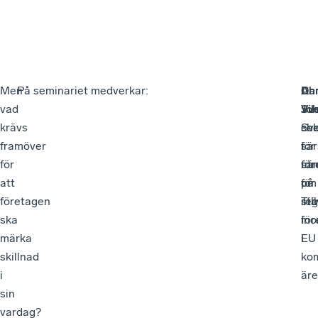
Men
På seminariet medverkar:
Dan
An
Chr
vad
Sv
Jo
Vil
krävs
Sve
che
sek
framöver
sär
för
i
för
sä
för
utr
att
för
på
om
företagen
reg
Til
stä
ska
in
för
märka
EU
i
skillnad
ko
i
är
sin
vardag?