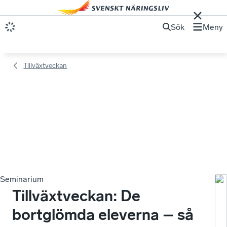
Sök
Meny
Tillväxtveckan
Seminarium
Vä
Tillväxtveckan: De
till
bortglömda eleverna – så
et