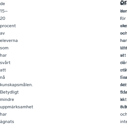
ör
de
vi
oc
15–
de
kun
20
i
för
procent
sko
ele
av
oc
so
eleverna
hur
har
som
sti
lät
har
vi
att
svårt
de
nå
att
utv
mål
nå
Sa
Fru
kunskapsmålen.
Att
ser
Betydligt
Sz
frå
mindre
akt
kl.
uppmärksamhet
sv
8:3
har
oc
ägnats
int