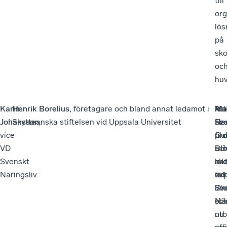
till
org
lös
på
sko
oc
hu
Karin
Henrik Borelius,
företagare och bland annat ledamot i
Att
Ma
Mo
Johansson
Skytteanska stiftelsen vid Uppsala Universitet
,
Sz
He
är
vice
fil.d
pro
Gu
VD
oc
i
Bli
Svenskt
lek
nat
sko
Näringsliv.
vid
tid
exp
St
lär
Sv
sta
oc
När
utb
nu