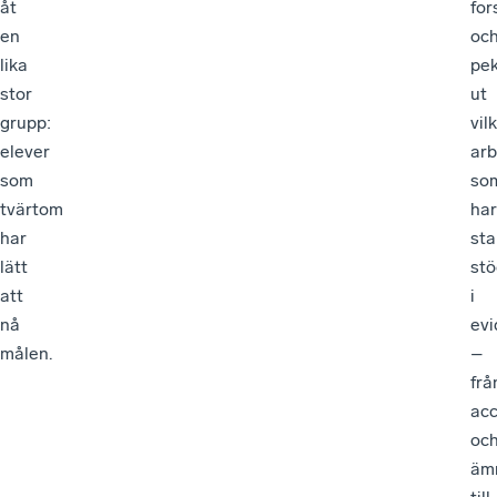
åt
for
en
oc
lika
pe
stor
ut
grupp:
vil
elever
arb
som
so
tvärtom
har
har
sta
lätt
stö
att
i
nå
ev
målen.
–
frå
acc
oc
äm