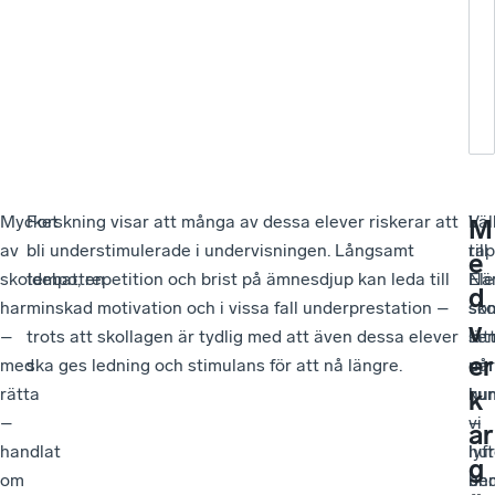
nå
må
Mycket
Forskning visar att många av dessa elever riskerar att
I
Vä
M
av
bli understimulerade i undervisningen. Långsamt
rap
till
e
skoldebatten
tempo, repetition och brist på ämnesdjup kan leda till
Ele
När
d
har
minskad motivation och i vissa fall underprestation –
so
sko
v
–
trots att skollagen är tydlig med att även dessa elever
lät
se
er
med
ska ges ledning och stimulans för att nå längre.
når
om
rätta
ku
hur
k
–
–
vi
ar
handlat
hur
lyf
g
om
be
und