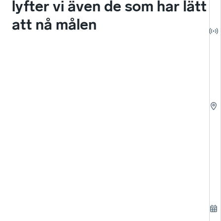
lyfter vi även de som har lätt
se
att nå målen
o
de
bo
el
–
så
lyf
vi
äv
de
s
ha
lät
at