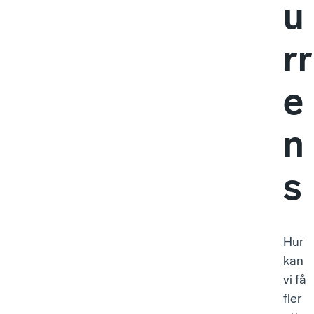
u
rr
e
n
s
Hur
kan
vi få
fler