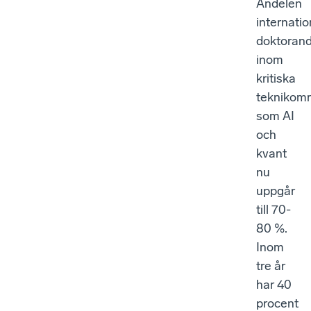
Andelen
internatio
doktoran
inom
kritiska
teknikom
som AI
och
kvant
nu
uppgår
till 70-
80 %.
Inom
tre år
har 40
procent