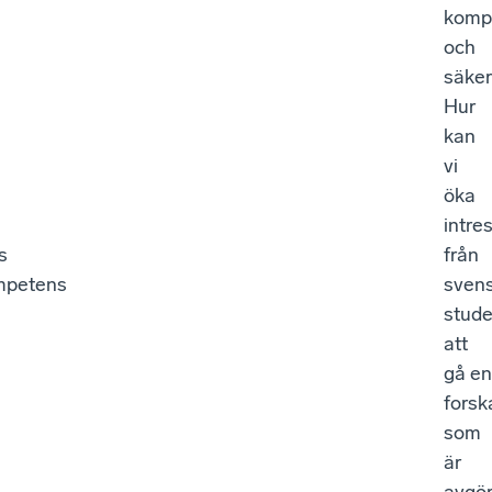
komp
och
säker
Hur
kan
vi
öka
intre
s
från
mpetens
sven
stude
att
gå en
forsk
som
är