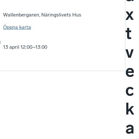
x
Wallenbergaren, Näringslivets Hus
t
Öppna karta
v
13 april 12:00–13:00
e
c
k
a