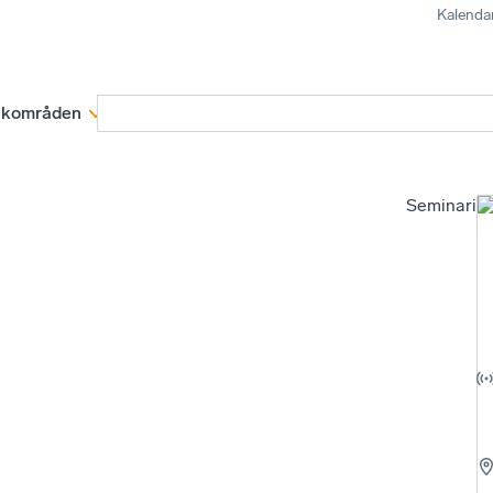
Kalenda
kområden
Medlemskap
Rapporter och remissva
Seminariu