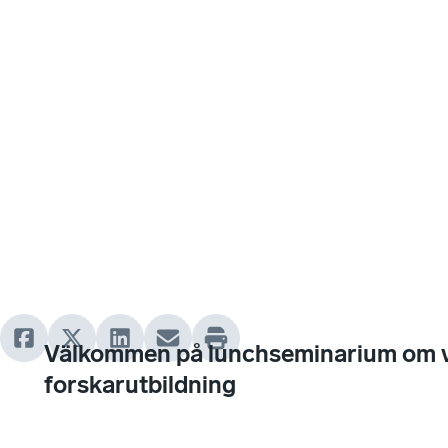
Välkommen på lunchseminarium om vi
forskarutbildning