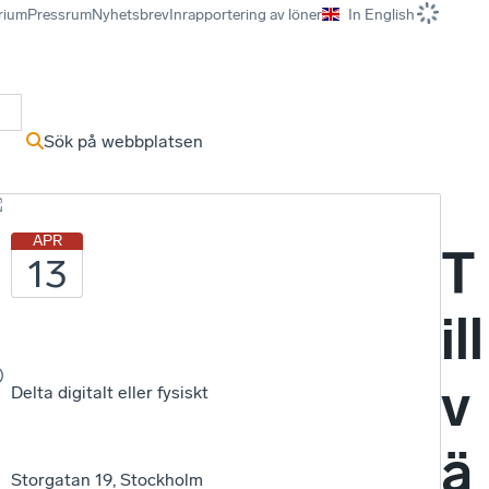
rium
Pressrum
Nyhetsbrev
Inrapportering av löner
In English
r
Sök på webbplatsen
m
APR
T
13
ill
v
Delta digitalt eller fysiskt
ä
Storgatan 19, Stockholm