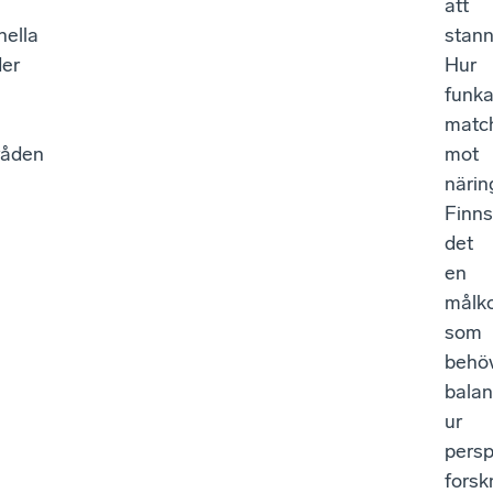
att
nella
stan
der
Hur
funka
matc
råden
mot
närin
Finns
det
en
målko
som
behö
balan
ur
persp
forsk