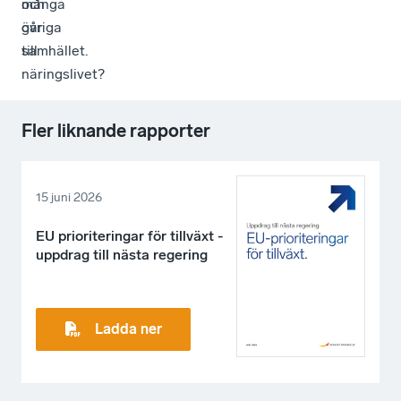
och
många
övriga
går
samhället.
till
näringslivet?
Fler liknande rapporter
15 juni 2026
EU prioriteringar för tillväxt -
uppdrag till nästa regering
Ladda ner