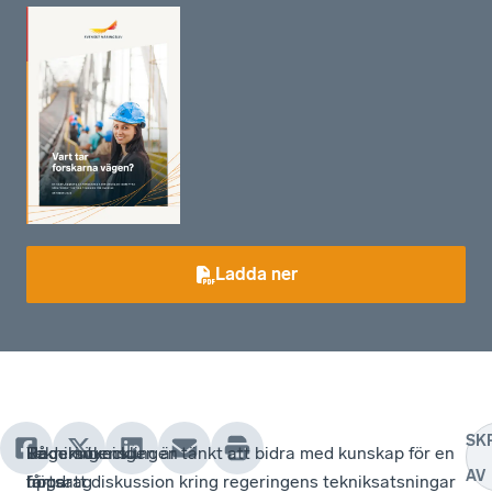
Ladda ner
SK
Teknikutvecklingen
Regeringens
På
Undersökningen är tänkt att bidra med kunskap för en
AV
får
höga
uppdrag
fortsatt diskussion kring regeringens tekniksatsningar