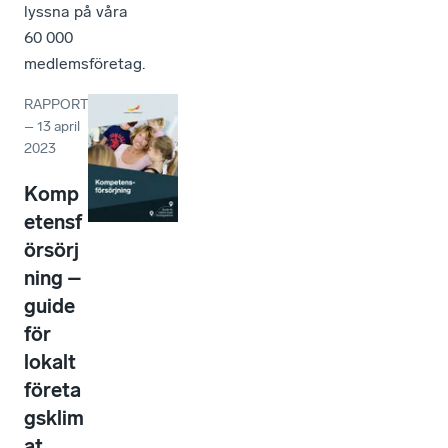
lyssna på våra
60 000
medlemsföretag.
RAPPORT
–
13 april
2023
Komp
etensf
örsörj
ning –
guide
för
lokalt
företa
gsklim
at