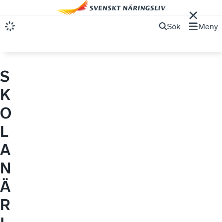
Sök
Meny
S
K
O
L
A
N
Ä
R