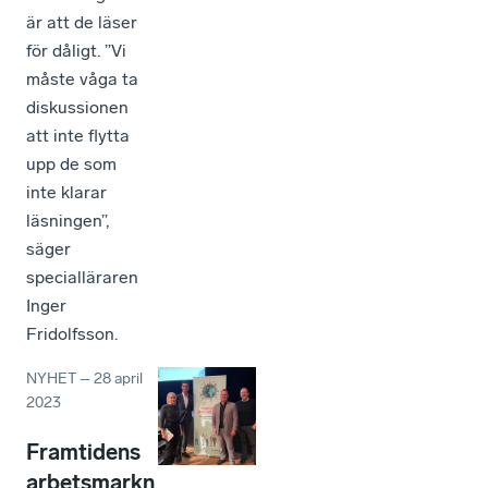
är att de läser
för dåligt. ”Vi
måste våga ta
diskussionen
att inte flytta
upp de som
inte klarar
läsningen”,
säger
specialläraren
Inger
Fridolfsson.
NYHET
–
28 april
2023
Framtidens
arbetsmarkn