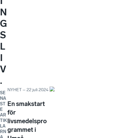
I
N
G
S
L
I
V
.
NYHET
–
22 juli 2024
SE
NA
En smakstart
ST
E
för
AR
livsmedelspro
TIK
LA
grammet i
RN
A