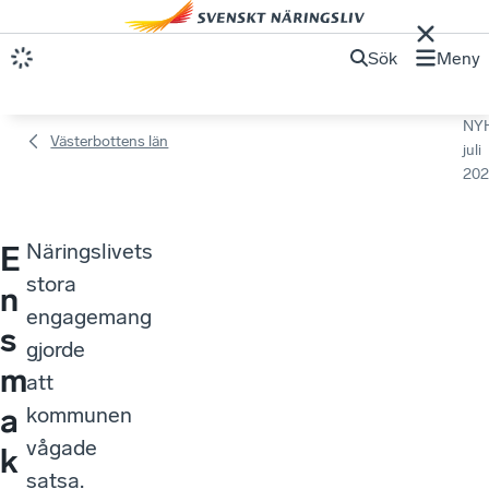
Sök
Meny
NY
Västerbottens län
juli
202
Näringslivets
E
stora
n
engagemang
s
gjorde
m
att
a
kommunen
vågade
k
satsa.