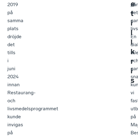
e
2019
ner
på
t
på
det
samma
ga
i
plats
liv
l
dröjde
En
l
det
dia
k
tills
inl
r
i
oc
juni
ga
i
2024
sna
s
innan
ku
Restaurang-
vi
och
fas
livsmedelsprogrammet
utb
kunde
på
invigas
Ma
på
Be