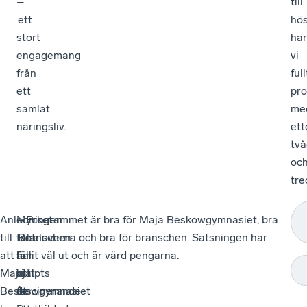
–
till
ett
hö
stort
har
engagemang
vi
från
full
ett
pr
samlat
me
näringsliv.
ett
två
oc
tre
Anledningen
–
Mycket
–
– Programmet är bra för Maja Beskowgymnasiet, bra
till
Branschen
talar
Det
för eleverna och bra för branschen. Satsningen har
att
har
för
är
fallit väl ut och är värd pengarna.
Maja
hjälpts
att
rätt
Beskowgymnasiet
åt
de
fascinerande.