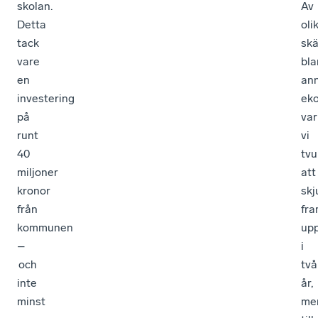
skolan.
Av
Detta
oli
tack
skä
vare
bla
en
an
investering
ek
på
var
runt
vi
40
tv
miljoner
att
kronor
skj
från
fr
kommunen
upp
–
i
och
två
inte
år,
minst
me