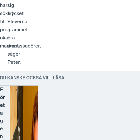
har
sig
söktrycket
hit.
till
Eleverna
programmet
är
ökat
bra
markant.
ambassadörer,
säger
Peter.
DU KANSKE OCKSÅ VILL LÄSA
F
ör
et
a
g
e
n