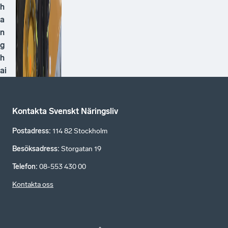
h
a
n
g
h
ai
Kontakta Svenskt Näringsliv
Postadress
:
114 82 Stockholm
Besöksadress
:
Storgatan 19
Telefon
:
08-553 430 00
Kontakta oss