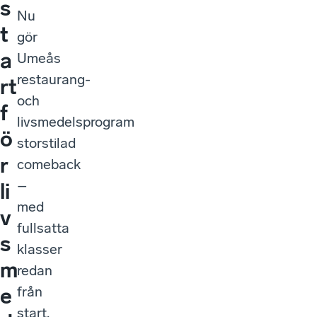
s
Nu
t
gör
a
Umeås
restaurang-
rt
och
f
livsmedelsprogram
ö
storstilad
r
comeback
–
li
med
v
fullsatta
s
klasser
m
redan
från
e
start.