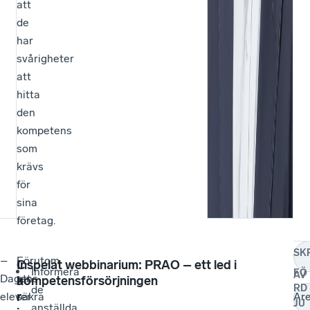
att
de
har
svårigheter
att
hitta
den
kompetens
som
krävs
för
sina
företag.
SK
–
Förutom
C
Inspelat webbinarium: PRAO – ett led i
Informera
FÖ
AV
Dagens
att
a
kompetensförsörjningen
RD
de
r
elever
säkra
Ar
JU
anställda