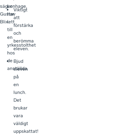
säger
Lonhage,
Viktigt
Gustav
har
att
Blix.
lett
förstärka
till
och
en
berömma
yrkesstolthet
eleven.
hos
de
Bjud
anställda.
eleven
på
en
lunch.
Det
brukar
vara
väldigt
uppskattat!