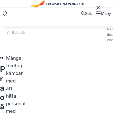
Sök
Meny
NY
Skåne län
dec
202
Många
”
företag
P
kämpar
r
med
a
att
o
hitta
personal
ä
med