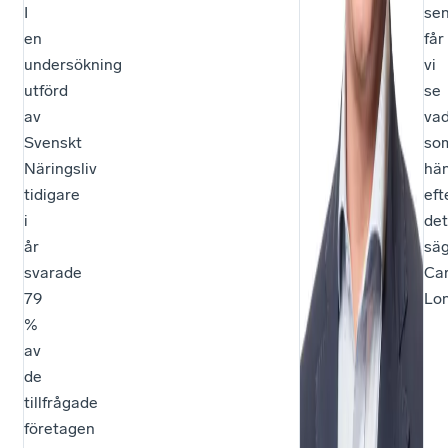
I
se
en
får
undersökning
vi
utförd
se
av
va
Svenskt
so
Näringsliv
hä
tidigare
eft
i
det
år
sä
svarade
Car
79
Lo
%
av
de
tillfrågade
företagen