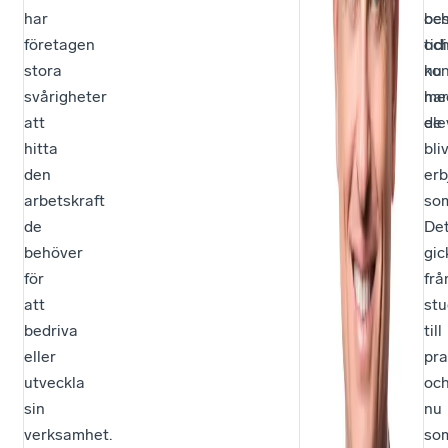
har
be
oc
företagen
oc
tid
stora
nu
kon
svårigheter
har
me
att
de
ele
hitta
bliv
den
erb
arbetskraft
so
de
De
behöver
gic
för
frå
att
stu
bedriva
till
eller
pr
utveckla
oc
sin
nu
verksamhet.
so