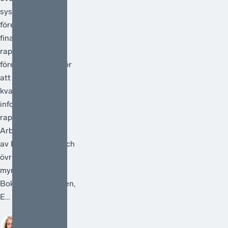
systemet för
företagens
finansiella
rapportering och
föreslå åtgärder för
att förstärka
kvaliteten i den
information som
rapporteras.
Arbetet ska ledas
av Bolagsverket och
övriga deltagande
myndigheter är
Bokföringsnämnden,
E...
Sofia
Bildstein-