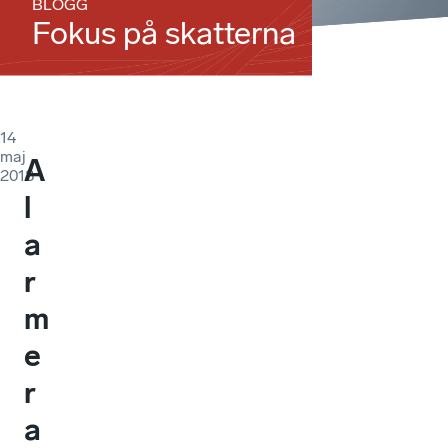
BLOGG
Fokus på skatterna
14
maj
A
2018
l
a
r
m
e
r
a