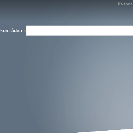
Kalenda
kområden
Medlemskap
Rapporter och remissva