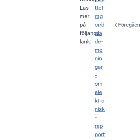
Läs
ttef
mer
rag
på
or/d
Föregåen
följande
ela
länk:
de-
me
nin
gar
-
om-
ele
ktro
nisk
-
rap
port