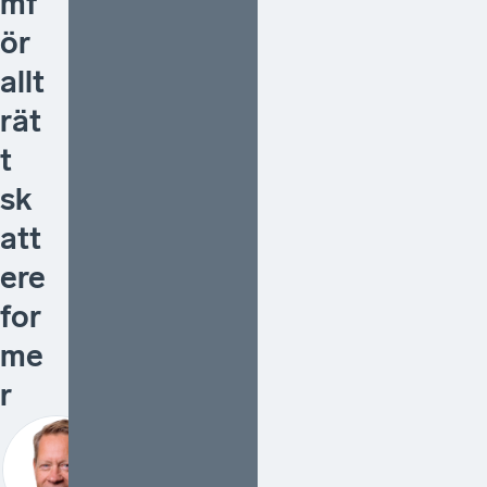
mf
ör
allt
rät
t
sk
att
ere
for
me
r
Det är
återigen