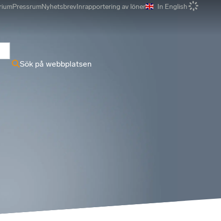
rium
Pressrum
Nyhetsbrev
Inrapportering av löner
In English
r
Sök på webbplatsen