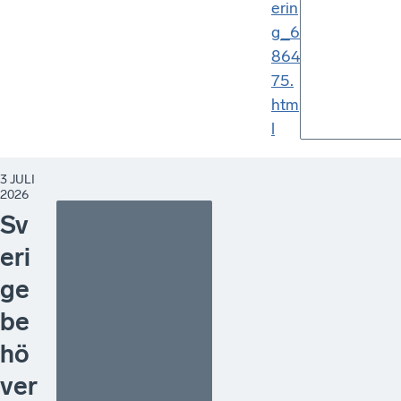
erin
g_6
864
75.
htm
l
3 JULI
2026
Sv
eri
ge
be
hö
ver