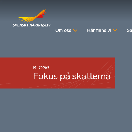
Om oss
Här finns vi
Sa
BLOGG
Fokus på skatterna