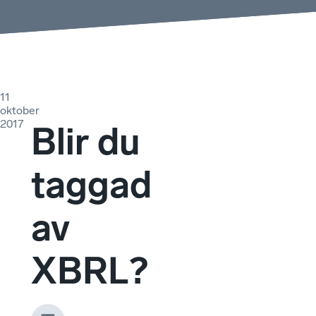
11
oktober
2017
Blir du
taggad
av
XBRL?