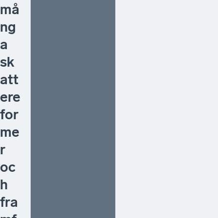
må
ng
a
sk
att
ere
for
me
r
oc
h
fra