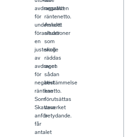
utökade
för
avdragsrätten
negativt
för
räntenetto.
underskott
Antalet
föranleder
situationer
en
som
justering
skulle
av
räddas
avdraget
av en
för
sådan
negativt
bestämmelse
räntenetto.
kan
Som
förutsättas
Skatteverket
vara
anför
betydande.
får
antalet