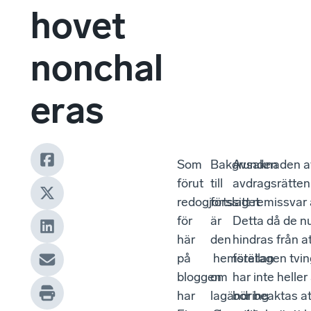
hovet
nonchal
eras
Som
Bakgrunden
Avsaknaden av 
förut
till
avdragsrätten 
redogjorts
förslaget
sitt remissvar
för
är
Detta då de nu
här
den
hindras från a
på
hemställan
företagen tvin
bloggen
om
har inte helle
har
lagändring
bör beaktas at