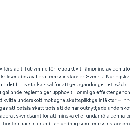
förslag till utrymme för retroaktiv tillämpning av den ut
kritiserades av flera remissinstanser. Svenskt Näringsliv
 att det finns starka skäl för att ge lagändringen ett såda
 gällande reglerna ger upphov till orimliga effekter geno
tt kvitta underskott mot egna skatte­pliktiga intäkter – i
gas att betala skatt trots att de har out­nyttjade undersk
r agerat skyndsamt för att minska eller undanröja denna 
t bristen har sin grund i en ändring som remissinstanserna