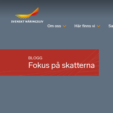
Om oss
Här finns vi
Sa
BLOGG
Fokus på skatterna