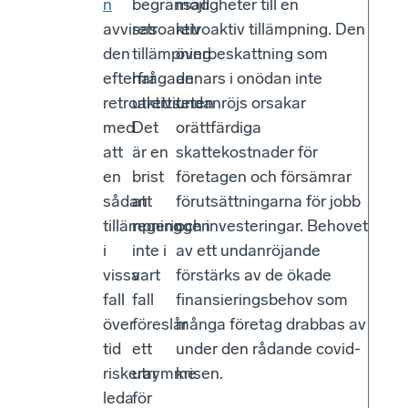
n
begränsad
möjligheter till en
avvisas
retroaktiv
retroaktiv tillämpning. Den
den
tillämpning
överbeskattning som
efterfrågade
har
annars i onödan inte
retroaktiviteten
utretts.
undanröjs orsakar
med
Det
orättfärdiga
att
är en
skattekostnader för
en
brist
företagen och försämrar
sådan
att
förutsättningarna för jobb
tillämpning
regeringen
och investeringar. Behovet
i
inte i
av ett undanröjande
vissa
vart
förstärks av de ökade
fall
fall
finansieringsbehov som
över
föreslår
många företag drabbas av
tid
ett
under den rådande covid-
riskerar
utrymme
krisen.
leda
för