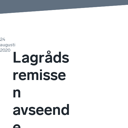
24
augusti
2020
Lagråds
remisse
n
avseend
e