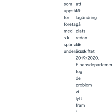
som
att
uppstått
få
för
lagändring
företag
på
med
plats
s.k.
redan
spärrade
till
underskott.
årsskiftet
2019/2020.
Finansdeparteme
tog
de
problem
vi
lyft
fram