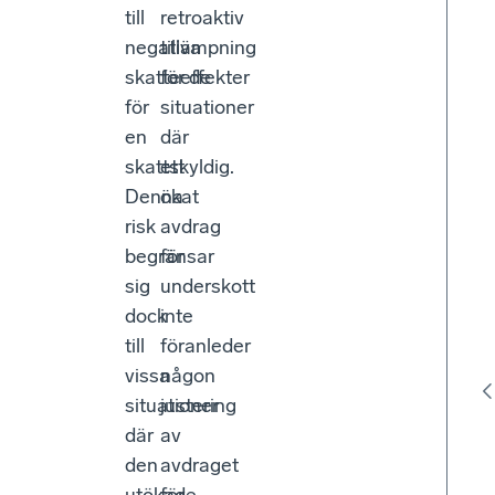
till
retroaktiv
negativa
tillämpning
skatteeffekter
för de
för
situationer
en
där
skattskyldig.
ett
Denna
ökat
risk
avdrag
begränsar
för
sig
underskott
dock
inte
till
föranleder
vissa
någon
situationer
justering
där
av
den
avdraget