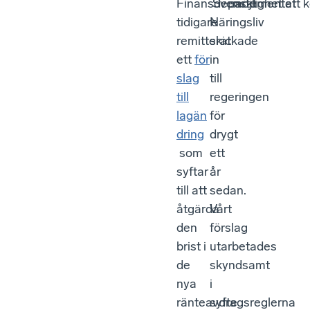
Finansdepartementet
Svenskt
möjlighet att
tidigare
Näringsliv
remitterat
skickade
ett
för
in
slag
till
till
regeringen
lagän
för
dring
drygt
som
ett
syftar
år
till att
sedan.
åtgärda
Vårt
den
förslag
brist i
utarbetades
de
skyndsamt
nya
i
ränteavdragsreglerna
syfte