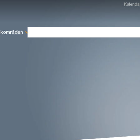
Kalenda
kområden
Medlemskap
Rapporter och remissva