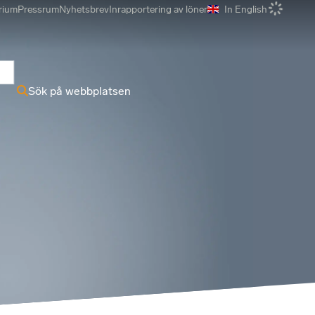
rium
Pressrum
Nyhetsbrev
Inrapportering av löner
In English
r
Sök på webbplatsen