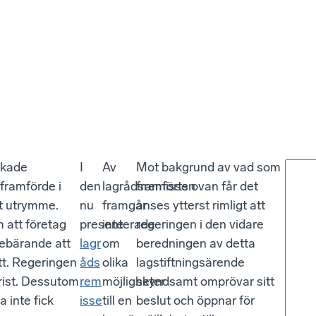
ökade
I
Av
Mot bakgrund av vad som
 framförde i
den
lagrådsremissen
framförts ovan får det
nt utrymme.
nu
framgår
anses ytterst rimligt att
m att företag
presenterade
inte
regeringen i den vidare
nnebärande att
lagr
om
beredningen av detta
ott. Regeringen
åds
olika
lagstiftningsärende
brist. Dessutom
rem
möjligheter
skyndsamt omprövar sitt
 inte fick
isse
till en
beslut och öppnar för