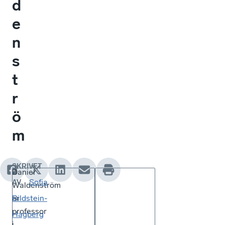
d
e
n
s
t
r
ö
m
SKRIVET
Daniel
Sofia
AV
Waldenström
är
Bildstein-
professor
Hagberg
i