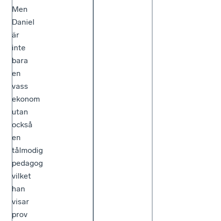
Men
Daniel
är
inte
bara
en
vass
ekonom
utan
också
en
tålmodig
pedagog
vilket
han
visar
prov