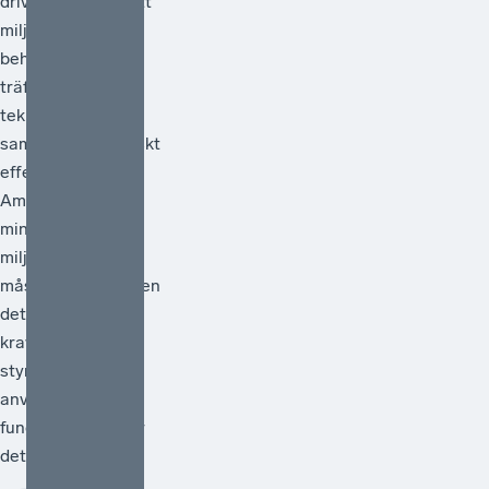
drivit frågan om att
miljöpolitiken
behöver vara
träffsäker,
teknikneutral och
samhällsekonomiskt
effektiv.[1]
Ambitionen att
minska
miljöpåverkan
måste vara hög men
det måste också
kraven på att de
styrmedel som
används faktiskt
fungerar. Därför är
det välkomme...