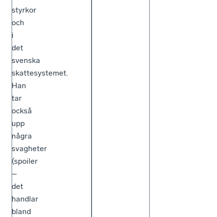
styrkor
och
i
det
svenska
skattesystemet.
Han
tar
också
upp
några
svagheter
(spoiler
–
det
handlar
bland