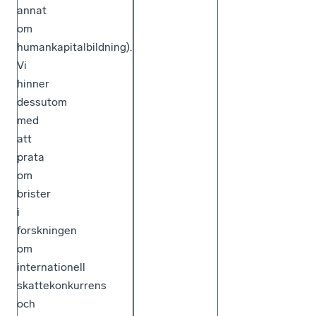
annat
om
humankapitalbildning).
Vi
hinner
dessutom
med
att
prata
om
brister
i
forskningen
om
internationell
skattekonkurrens
och