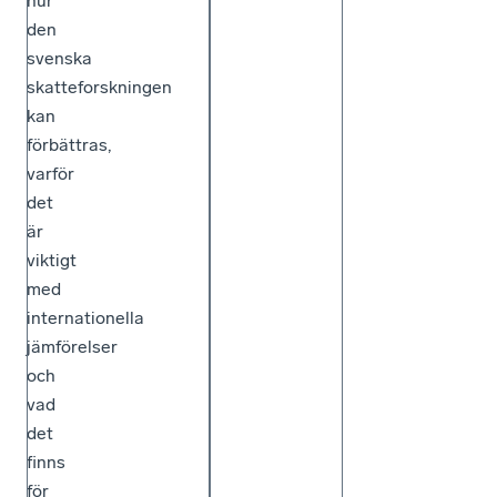
hur
den
svenska
skatteforskningen
kan
förbättras,
varför
det
är
viktigt
med
internationella
jämförelser
och
vad
det
finns
för