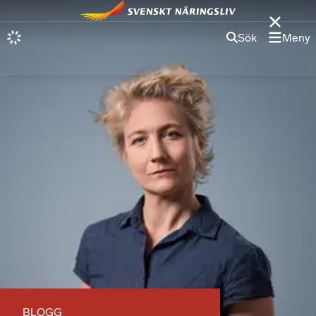
Sök
Meny
BLOGG