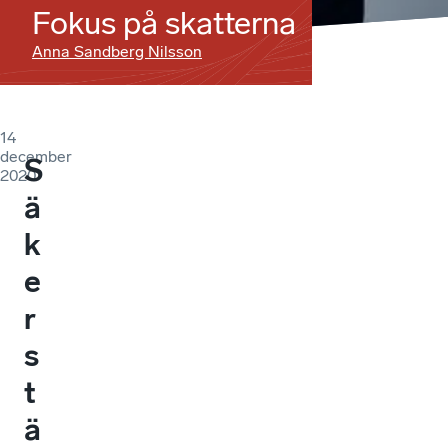
Fokus på skatterna
Anna Sandberg Nilsson
14
december
S
2020
ä
k
e
r
s
t
ä