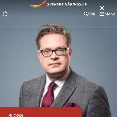
Sök
Meny
BLOGG