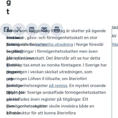
g
t
SK
I
Till
Den
För de som bygger upp företag är skatter på ägande
AV
veckan
Financial
norska
som arvs-, gåvo- och förmögenhetsskatt en stor
har
Times
förmögenhetsskatten
politisk risk. En
ny statlig utredning
i Norge föreslår
Yds
norska
berättar
är
begränsningar i förmögenhetsskatten men även
D
a
entreprenören
på
återinförd arvsskatt. Det återstår att se hur detta
g
Fredrik
1,1
budskap tas emot av norska företagare. I Sverige har
e
Haga
procent
regeringen i veckan skickat utredningen, som
n
om
och
regeringen Löfven II tillsatte, om återinfört
s
hur
omfattar
förmögenhetsregister
på remiss
. En mycket oroande
N
den
tillgångar
nyhet. När Sverige avskaffade förmögenhetsskatten
a
norska
på
avskaffades även register på tillgångar. Ett
r
förmögenhetsskatten
över
förmögenhetsregister skulle innebära både en
i
innebär
1,7
infrastruktur för att kunna återinföra