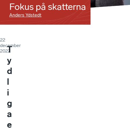
Fokus på skatterna
Anders Ydstedt
22
december
T
2022
y
d
l
i
g
a
e