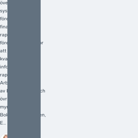
översyn av
systemet för
företagens
finansiella
rapportering och
föreslå åtgärder för
att förstärka
kvaliteten i den
information som
rapporteras.
Arbetet ska ledas
av Bolagsverket och
övriga deltagande
myndigheter är
Bokföringsnämnden,
E...
Sofia