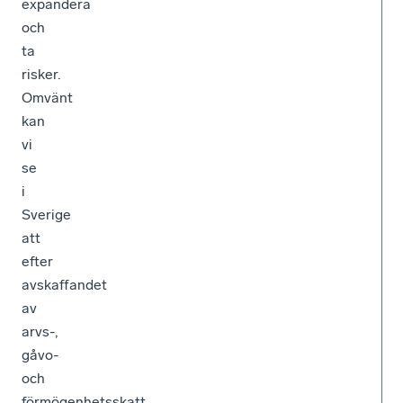
expandera
och
ta
risker.
Omvänt
kan
vi
se
i
Sverige
att
efter
avskaffandet
av
arvs-,
gåvo-
och
förmögenhetsskatt