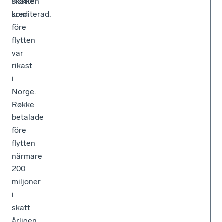
Røkke
skatten
som
krediterad.
före
flytten
var
rikast
i
Norge.
Røkke
betalade
före
flytten
närmare
200
miljoner
i
skatt
årligen,