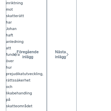
inriktning
mot
skatterätt
har
Johan
haft
anledning
att
Föregående
Nästa
fundera
inlägg
inlägg
över
hur
prejudikatutveckling,
rättssäkerhet
och
likabehandling
på
skatteområdet