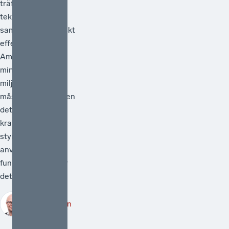
träffsäker,
teknikneutral och
samhällsekonomiskt
effektiv.[1]
Ambitionen att
minska
miljöpåverkan
måste vara hög men
det måste också
kraven på att de
styrmedel som
används faktiskt
fungerar. Därför är
det välkomme...
Robert Lönn