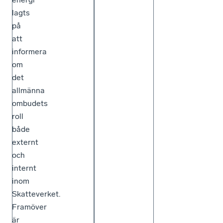
lagts
på
att
informera
om
det
allmänna
ombudets
roll
både
externt
och
internt
inom
Skatteverket.
Framöver
är