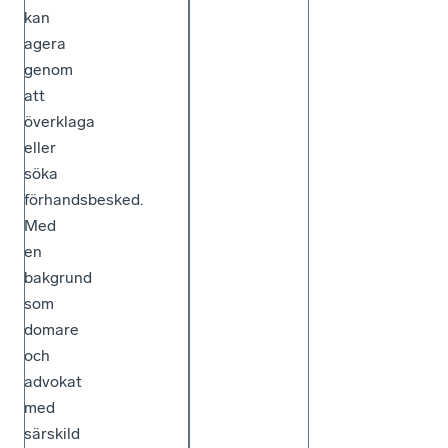
kan
agera
genom
att
överklaga
eller
söka
förhandsbesked.
Med
en
bakgrund
som
domare
och
advokat
med
särskild