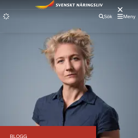
Sök
Meny
BLOGG