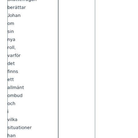
berättar
Johan
om
sin
nya
roll,
varför
det
finns
ett
allmänt
ombud
och
i
vilka
situationer
han