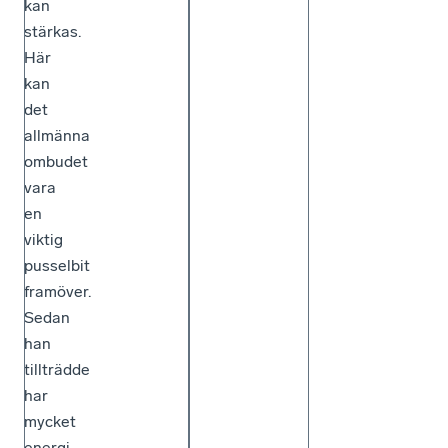
kan
stärkas.
Här
kan
det
allmänna
ombudet
vara
en
viktig
pusselbit
framöver.
Sedan
han
tillträdde
har
mycket
energi