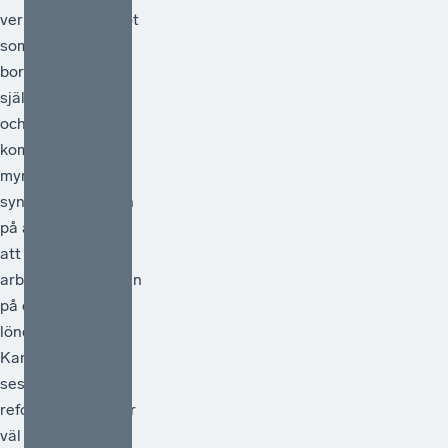
verklighet av något
som egentligen
borde vara en
självklarhet. Från
och med 1 juli
kommer statliga
myndigheter
synliggöra skatten
på arbete genom
att redovisa
arbetsgivaravgiften
på de anställdas
lönebesked.
Kanske kan detta
ses som en liten
reform, men den är
väl så viktig.