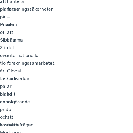
att
hantera
planerna
forskningssäkerheten
på
–
Power
utan
of
att
Siberia
hämma
2 i
det
över
internationella
tio
forskningssamarbetet.
år
Global
fastnat
samverkan
på
är
bland
helt
annat
avgörande
pris-
för
och
att
kostnadsfrågan.
möta
Men
dagens