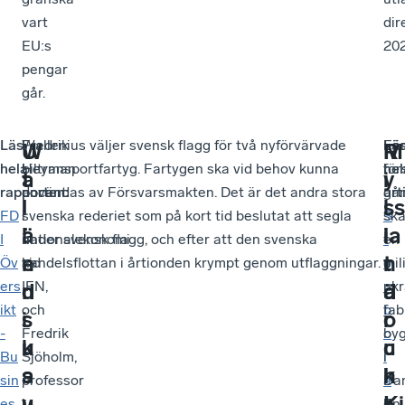
vart
dir
EU:s
202
pengar
går.
Läs
Fredrik
Wallenius väljer svensk flagg för två nyförvärvade
Lä
Fö
U
W
M
R
hela
Heyman
biltransportfartyg. Fartygen ska vid behov kunna
hel
för
t
a
i
y
rapporten:
docent
användas av Försvarsmakten. Det är det andra stora
art
gå
l
l
l
ss
FD
i
svenska rederiet som på kort tid beslutat att segla
S
sk
ä
l
i
la
I
nationalekonomi
under svensk flagg, och efter att den svenska
t
en
n
e
t
n
Öv
vid
handelsflottan i årtionden krympt genom utflaggningar.
o
mil
ers
IFN,
r
ukr
d
n
ä
d
ikt
och
b
fab
s
i
r
o
-
Fredrik
o
by
k
u
u
c
Bu
Sjöholm,
l
i
a
s
k
h
sin
professor
a
Da
u
v
r
Ki
es
i
g
En