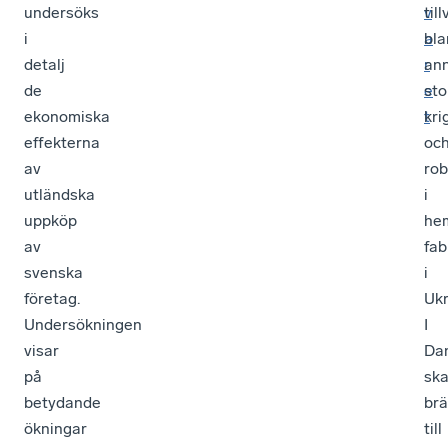
undersöks
v
til
i
a
bla
detalj
r
an
de
e
sto
ekonomiska
t
kri
effekterna
oc
av
rob
utländska
i
uppköp
he
av
fab
svenska
i
företag.
Ukr
Undersökningen
I
visar
Da
på
sk
betydande
brä
ökningar
till