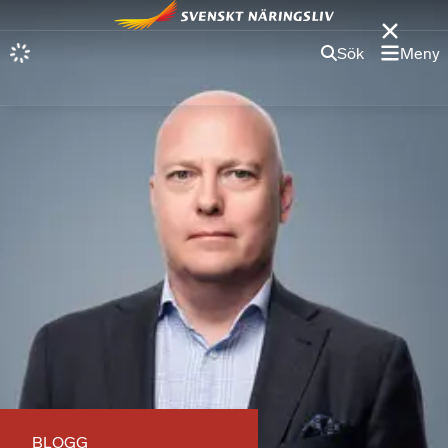
Sök
Meny
BLOGG