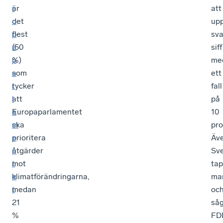
är
r
att
det
o
upp
flest
p
sv
(50
a
sif
%)
p
me
som
a
ett
tycker
r
fall
att
l
på
Europaparlamentet
a
10
ska
m
pro
prioritera
e
Äv
åtgärder
n
Sve
mot
t
ta
klimatförändringarna,
e
ma
medan
t
oc
21
så
%
FD