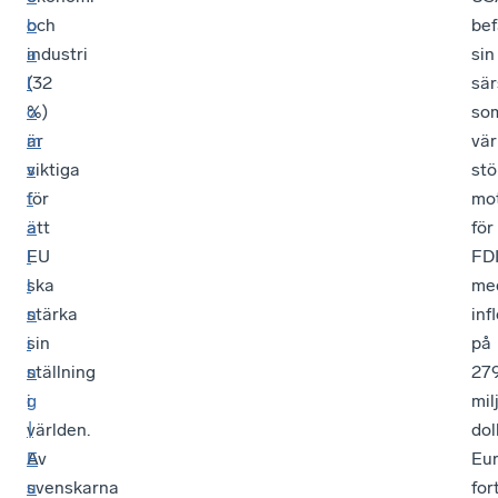
och
b
bef
industri
a
sin
(32
l
sär
%)
o
so
är
m
vär
viktiga
s
stö
för
t
mo
att
ä
för
EU
l
FD
ska
l
me
stärka
n
inf
sin
i
på
ställning
n
27
i
g
mil
världen.
|
dol
Av
E
Eu
svenskarna
u
for