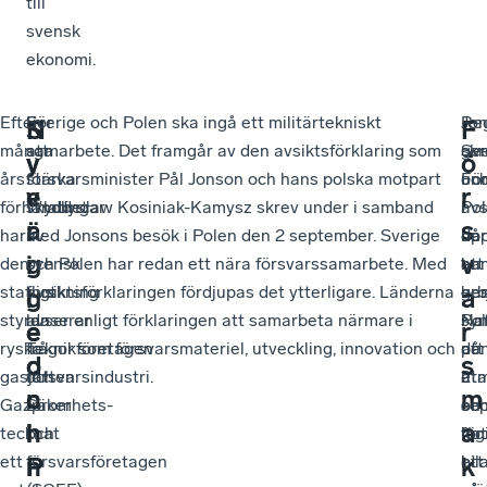
till
svensk
ekonomi.
Efter
För
Sverige och Polen ska ingå ett militärtekniskt
–
Jo
Re
N
S
F
många
att
samarbete. Det framgår av den avsiktsförklaring som
Sve
skr
ger
y
v
ö
års
stärka
försvarsminister Pål Jonson och hans polska motpart
oc
un
Fö
v
e
r
förhandlingar
skyddet
Władysław Kosiniak-Kamysz skrev under i samband
Po
avs
i
ä
r
s
har
av
med Jonsons besök i Polen den 2 september. Sverige
har
då
up
g
i
v
den
svensk
och Polen har redan ett nära försvarssamarbete. Med
en
ha
att
statligt
forskning
avsiktsförklaringen fördjupas det ytterligare. Länderna
ge
be
erb
l
g
a
styrda
lanserar
avser enligt förklaringen att samarbeta närmare i
sy
Po
Na
e
e
r
ryska
Teknikföretagen
frågor som försvarsmateriel, utveckling, innovation och
på
de
att
d
o
s
gasjätten
och
försvarsindustri.
ut
2
eta
n
c
m
Gazprom
Säkerhets-
oc
se
en
i
h
a
tecknat
och
ho
för
log
n
P
k
ett
försvarsföretagen
i
bil
ett