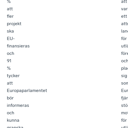
%
att
att
var
fler
ett
projekt
att
ska
lan
EU-
för
finansieras
utl
och
för
91
oc
%
pla
tycker
sig
att
so
Europaparlamentet
Eu
bör
fjä
informeras
stö
och
mo
kunna
för
granska
utl