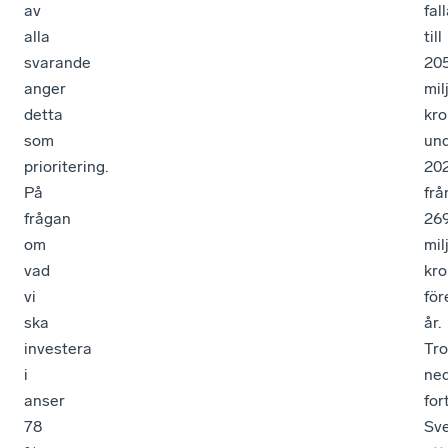
av
fal
alla
till
svarande
20
anger
mil
detta
kro
som
un
prioritering.
202
På
frå
frågan
26
om
mil
vad
kro
vi
fö
ska
år.
investera
Tro
i
ne
anser
for
78
Sve