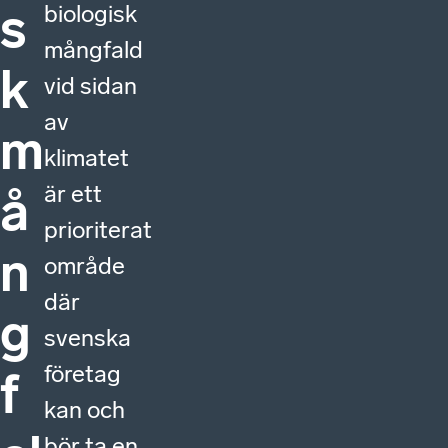
s
biologisk
mångfald
k
vid sidan
av
m
klimatet
är ett
å
prioriterat
n
område
där
g
svenska
företag
f
kan och
bör ta en