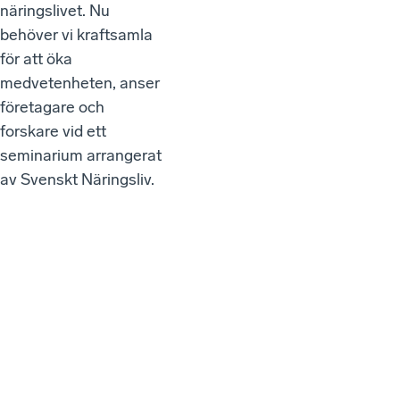
näringslivet. Nu
behöver vi kraftsamla
för att öka
medvetenheten, anser
företagare och
forskare vid ett
seminarium arrangerat
av Svenskt Näringsliv.
VÅR
A
SEN
AST
E
WEB
BINA
RIER