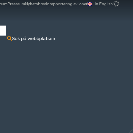
rium
Pressrum
Nyhetsbrev
Inrapportering av löner
In English
r
Sök på webbplatsen