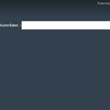
Kalenda
kområden
Medlemskap
Rapporter och remissva