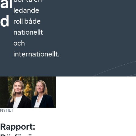
al
ledande
d
roll både
nationellt
och
internationellt.
NYHET
Rapport: