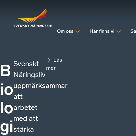
Om oss
Här finns vi
Sa
Läs
Svenskt
B
mer
Näringsliv
io
uppmärksammar
att
lo
arbetet
med att
gi
stärka