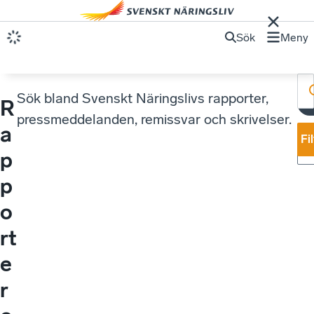
Sök
Meny
Sök bland Svenskt Näringslivs rapporter,
R
pressmeddelanden, remissvar och skrivelser.
a
Fi
p
p
o
rt
e
r