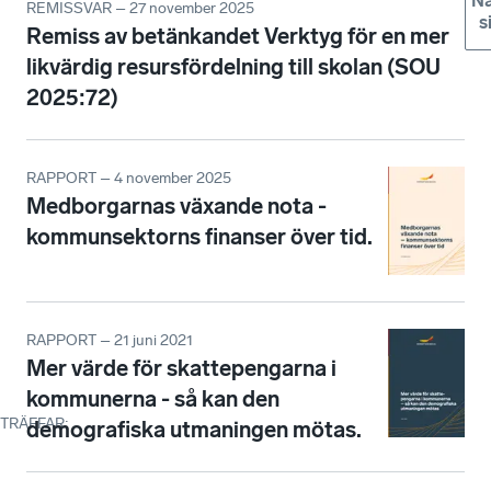
Nä
REMISSVAR – 27 november 2025
s
Remiss av betänkandet Verktyg för en mer
likvärdig resursfördelning till skolan (SOU
2025:72)
RAPPORT – 4 november 2025
Medborgarnas växande nota -
kommunsektorns finanser över tid.
RAPPORT – 21 juni 2021
Mer värde för skattepengarna i
kommunerna - så kan den
TRÄFFAR
:
demografiska utmaningen mötas.