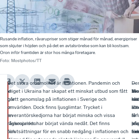
Rusande inflation, råvarupriser som stiger månad för månad, energipriser
som skjuter i höjden och på det en avtalsrörelse som kan bli kostsam.
Oron inför framtiden är stor hos många företagare.
Foto
:
Mostphotos/TT
–
Det stora orosmolnet är inflationen. Pandemin och
–
–
De
–
Vi
kriget i Ukraina har skapat ett minskat utbud som fått
Vi
Jus
sv
Me
går
brett genomslag på inflationen i Sverige och
ko
kra
ek
rät
in
omvärlden. Dock finns ljusglimtar. Trycket i
att
lön
är
str
en
leverantörskedjorna har börjat minska och vissa
få
är
i
ref
lågkonjunktur
råvarupriser har börjat vända nedåt. Det finns
lev
nå
sto
på
och
förutsättningar för en snabb nedgång i inflationen och
me
för
be
ex