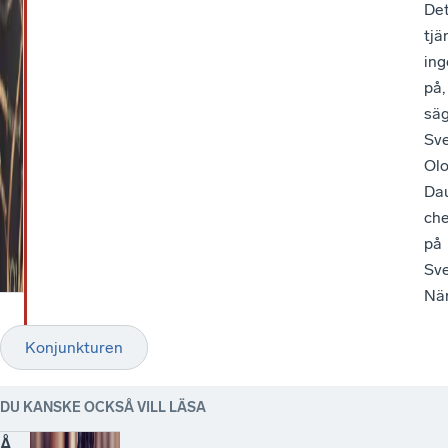
De
tjä
ing
på,
sä
Sv
Ol
Dau
ch
på
Sv
När
Konjunkturen
DU KANSKE OCKSÅ VILL LÄSA
Å