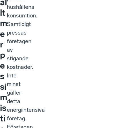
al
hushållens
lt
konsumtion.
m
Samtidigt
e
pressas
företagen
r
av
p
stigande
e
kostnader.
s
Inte
minst
si
gäller
m
detta
is
energiintensiva
ti
företag.
Företagen