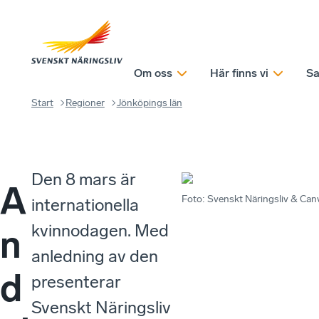
Om oss
Här finns vi
Sa
Start
Regioner
Jönköpings län
Den 8 mars är
A
Foto
:
Svenskt Näringsliv & Can
internationella
kvinnodagen. Med
n
anledning av den
d
presenterar
Svenskt Näringsliv