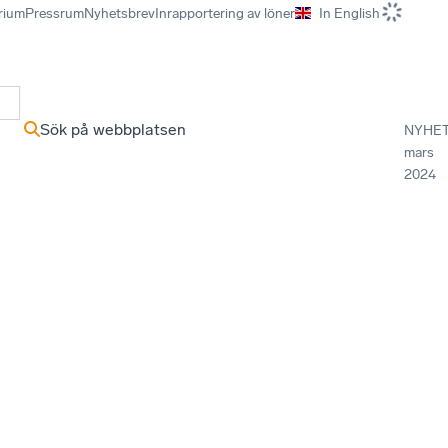
rium
Pressrum
Nyhetsbrev
Inrapportering av löner
In English
r
Sök på webbplatsen
NYHE
mars
2024