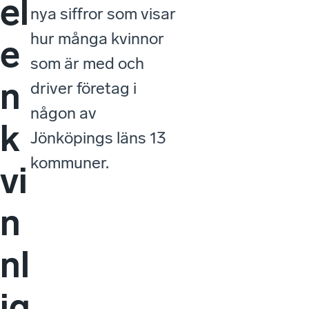
el
nya siffror som visar
hur många kvinnor
e
som är med och
n
driver företag i
någon av
k
Jönköpings läns 13
kommuner.
vi
n
nl
ig