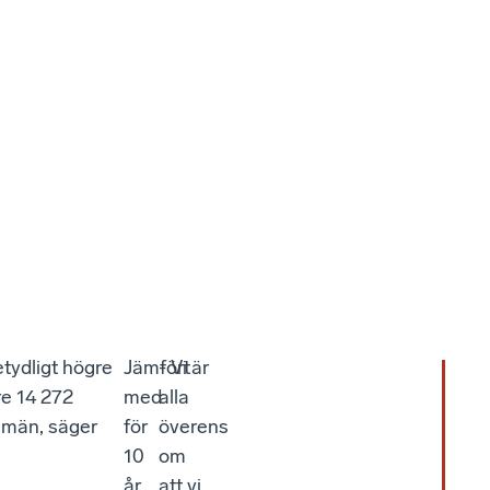
etydligt högre
Jämfört
- Vi är
re 14 272
med
alla
t män, säger
för
överens
10
om
år
att vi