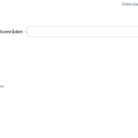
Kalenda
kområden
Medlemskap
Rapporter och remissva
va