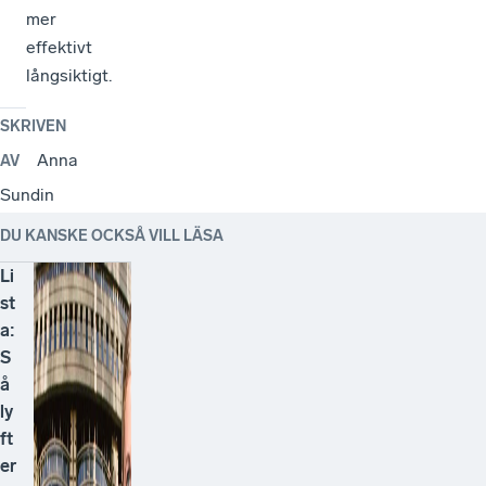
mer
effektivt
långsiktigt.
SKRIVEN
Anna
AV
Sundin
DU KANSKE OCKSÅ VILL LÄSA
Li
st
a:
S
å
ly
ft
er