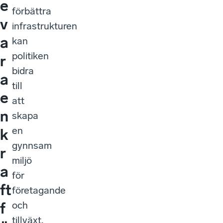
e
förbättra
v
infrastrukturen
a
kan
politiken
r
bidra
a
till
e
att
n
skapa
en
k
gynnsam
r
miljö
a
för
ft
företagande
och
f
tillväxt,