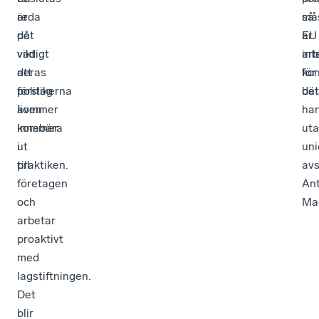
är
reda
så
må
det
på
är
EU
viktigt
vad
int
arb
att
deras
ko
för
politikerna
förslag
det
bät
även
kommer
han
kommer
innebära
uta
ut
i
uni
till
praktiken.
avs
företagen
An
och
Ma
arbetar
proaktivt
med
lagstiftningen.
Det
blir