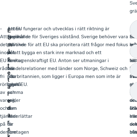
Sve
grä
-
Anton
-
Att EU fungerar och utvecklas i rätt riktning är
-
EU
-
E
Att
framhåller
Seriösa
avgörande för Sveriges välstånd. Sverige behöver vara
EU
må
De
U
m
det
att
politiker
drivande för att EU ska prioritera rätt frågor med fokus
må
oc
ko
å
inom
det
och
på att bygga en stark inre marknad och ett
få
ta
fler
s
EU
är
företag
konkurrenskraftigt EU. Anton ser utmaningar i
till
led
han
t
råder
bra
vill
handelsrelationer med länder som Norge, Schweiz och
bät
för
int
e
fri
när
ofta
Storbritannien, som ligger i Europa men som inte är
avt
fri
min
t
rörlighet
lagar
uppnå
med i EU.
so
glo
mel
a
av
och
samma
gör
De
EU
l
varor
regler
sak,
det
se
oc
e
d
och
som
men
enk
år
US
a
tjänster
underlättar
när
me
har
ell
r
på
för
de
oc
det
so
s
den
företagen
som
me
bliv
båt
k