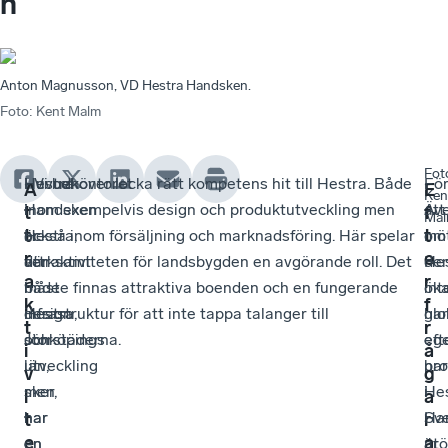
n
Anton Magnusson, VD Hestra Handsken.
Foto
:
Kent Malm
Fot
Hestra
Huvudkontoret
- Vi behöver locka rätt kompetens hit till Hestra. Både
-
Fö
A
E
Ken
Handsken
i
inom exempelvis design och produktutveckling men
Äv
att
t
f
Ma
t
t
är
Hestra,
också inom försäljning och marknadsföring. Här spelar
om
mö
r
e
verksamt
där
attraktiviteten för landsbygden en avgörande roll. Det
He
de
a
r
i
både
måste finnas attraktiva boenden och en fungerande
int
ök
k
f
Hestra,
design
infrastruktur för att inte tappa talanger till
har
glo
t
r
Jönköpings
och
storstäderna.
eg
eft
i
å
län,
utveckling
pro
har
v
g
men
sker,
i
He
i
a
har
har
Sve
Ha
t
r
e
a
en
en
är
utö