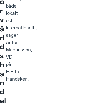
ö
både
r
lokalt
v
och
ä
internationellt,
säger
rl
Anton
d
Magnusson,
s
VD
h
på
Hestra
a
Handsken.
n
d
el