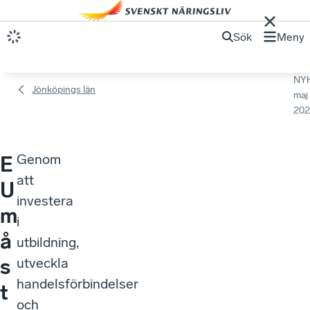
Sök
Meny
NY
Jönköpings län
maj
202
Genom
E
att
U
investera
m
i
å
utbildning,
s
utveckla
handelsförbindelser
t
och