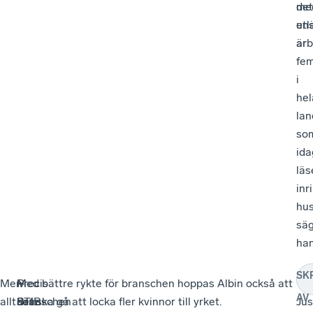
me
det
utl
en
arb
är
fe
i
hel
lan
so
ida
läs
inr
hu
sä
han
SK
Men
–
Precis
–
Med bättre rykte för branschen hoppas Albin också att
–
AV
allt
Branschen
som
STIB-
det ska gå att locka fler kvinnor till yrket.
Jus