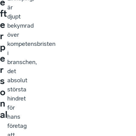
e
är
ft
djupt
e
bekymrad
r
över
kompetensbristen
p
i
e
branschen,
r
det
s
absolut
största
o
hindret
n
för
al
hans
företag
att