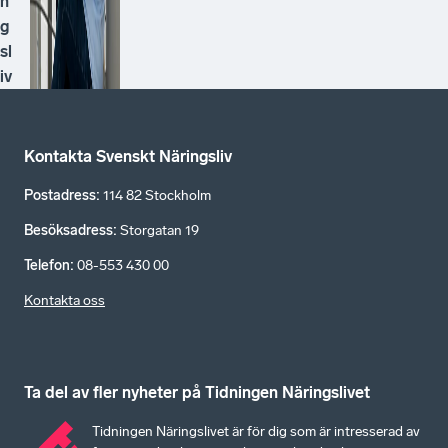
n
g
sl
iv
Kontakta Svenskt Näringsliv
Postadress
:
114 82 Stockholm
Besöksadress
:
Storgatan 19
Telefon
:
08-553 430 00
Kontakta oss
Ta del av fler nyheter på Tidningen Näringslivet
Tidningen Näringslivet är för dig som är intresserad av