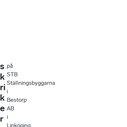
h
men
e
de
n
finns
inte”.
s
Albin
o
Nilsson,
m
vd
s
på
STB
k
Ställningsbyggarna
ri
i
k
Bestorp
e
AB
i
r
Linköping,