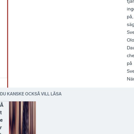
tjä
ing
på,
sä
Sv
Ol
Dau
ch
på
Sv
När
DU KANSKE OCKSÅ VILL LÄSA
Å
t
e
r