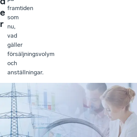
d
framtiden
e
som
r
nu,
vad
gäller
försäljningsvolym
och
anställningar.