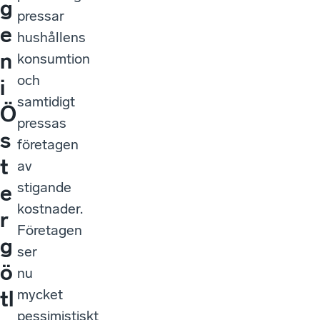
g
pressar
e
hushållens
n
konsumtion
och
i
samtidigt
Ö
pressas
s
företagen
t
av
stigande
e
kostnader.
r
Företagen
g
ser
ö
nu
mycket
tl
pessimistiskt