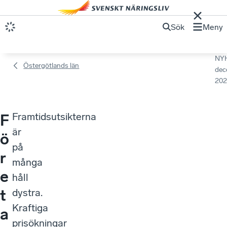
Sök
Meny
NY
Östergötlands län
dec
202
Framtidsutsikterna
F
är
ö
på
r
många
e
håll
t
dystra.
Kraftiga
a
prisökningar