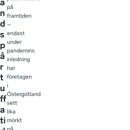
a
på
n
framtiden
d
–
s
endast
under
p
pandemins
å
inledning
r
har
t
företagen
i
u
Östergötland
ff
sett
a
lika
ti
mörkt
på