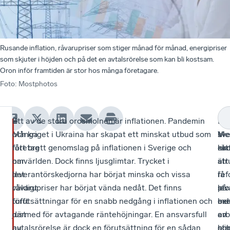
Rusande inflation, råvarupriser som stiger månad för månad, energipriser
som skjuter i höjden och på det en avtalsrörelse som kan bli kostsam.
Oron inför framtiden är stor hos många företagare.
Foto
:
Mostphotos
–
Ett av de stora orosmolnen är inflationen. Pandemin
–
De
–
Många
och kriget i Ukraina har skapat ett minskat utbud som
Vi
sv
Me
företag
fått brett genomslag på inflationen i Sverige och
ko
ek
rät
har
omvärlden. Dock finns ljusglimtar. Trycket i
att
är
str
det
leverantörskedjorna har börjat minska och vissa
få
i
ref
väldigt
råvarupriser har börjat vända nedåt. Det finns
lev
sto
på
tufft
förutsättningar för en snabb nedgång i inflationen och
me
be
ex
just
därmed för avtagande räntehöjningar. En ansvarsfull
en
av
ar
nu.
avtalsrörelse är dock en förutsättning för en sådan
hö
str
oc