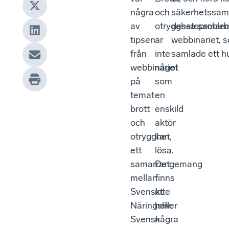
några
och
säkerhetssamor
av
otrygghetsproble
dessa samarbe
tipsen
är
webbinariet, s
från
inte
samlade ett hu
webbinariet
något
på
som
temat
en
brott
enskild
och
aktör
otrygghet,
kan
ett
lösa.
samarrangemang
Det
mellan
finns
Svenskt
inte
Näringsliv,
heller
Svensk
några