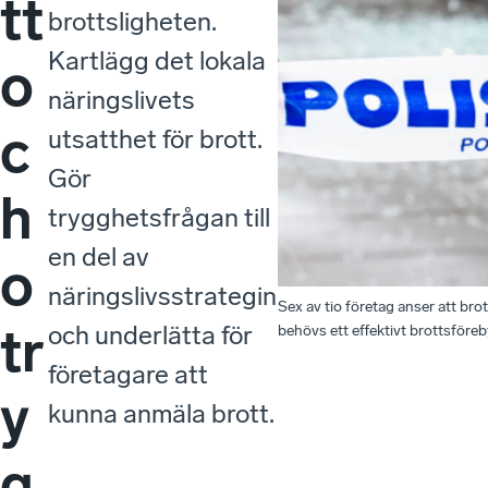
tt
brottsligheten.
Kartlägg det lokala
o
näringslivets
c
utsatthet för brott.
Gör
h
trygghetsfrågan till
en del av
o
näringslivsstrategin
Sex av tio företag anser att bro
tr
och underlätta för
behövs ett effektivt brottsför
företagare att
y
kunna anmäla brott.
g