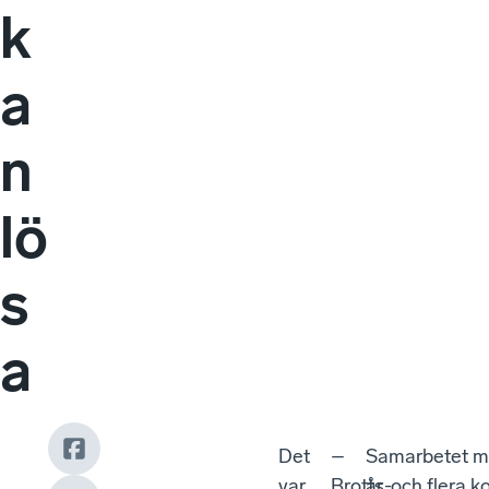
k
a
n
lö
s
a
Det
–
Samarbetet me
var
Brotts-
år, och flera 