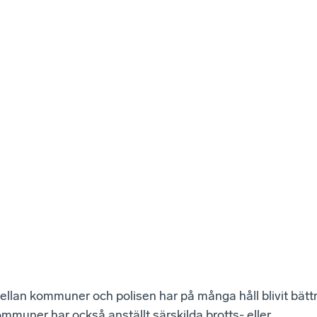
llan kommuner och polisen har på många håll blivit bätt
kommuner har också anställt särskilda brotts- eller