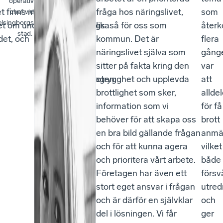
operativ
t finns med i
och
fråga hos näringslivet,
som
chef vid
lsingborgs
et om under
Sölvesborgs
likaså för oss som
åter
stad.
det, och
kommun
kommun. Det är
flera
deltog
näringslivet själva som
gång
under
sitter på fakta kring den
var
eftermiddagen
otrygghet och upplevda
att
för
brottlighet som sker,
allde
att
information som vi
för få
dela
behöver för att skapa oss
brott
med
en bra bild gällande frågan
anmä
sig
och för att kunna agera
vilket
av
och prioritera vårt arbete.
både
sitt
Företagen har även ett
försv
arbete
stort eget ansvar i frågan
utred
kring
och är därför en självklar
och
brott
del i lösningen. Vi får
ger