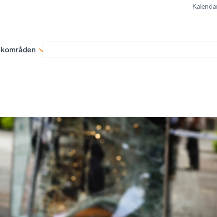
Kalenda
kområden
Medlemskap
Rapporter och remissva