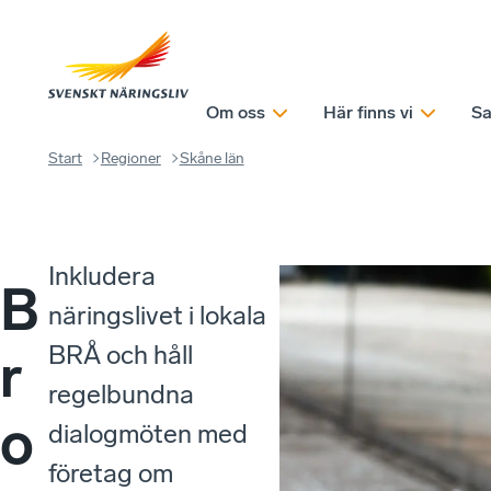
Om oss
Här finns vi
Sa
Start
Regioner
Skåne län
Inkludera
B
näringslivet i lokala
BRÅ och håll
r
regelbundna
o
dialogmöten med
företag om