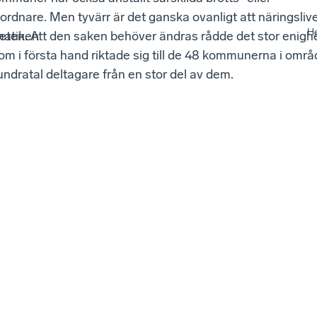
dnare. Men tyvärr är det ganska ovanligt att näringslive
He
matiken
ten. Att den saken behöver ändras rådde det stor enigh
om i första hand riktade sig till de 48 kommunerna i områ
ndratal deltagare från en stor del av dem.