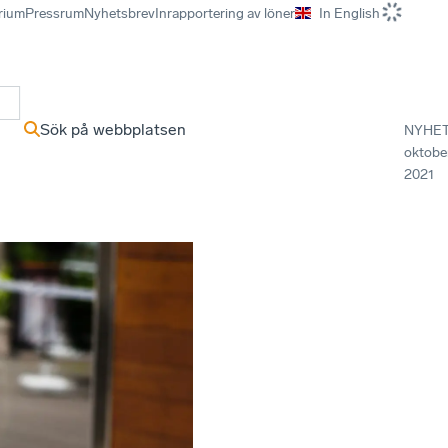
rium
Pressrum
Nyhetsbrev
Inrapportering av löner
In English
r
Sök på webbplatsen
NYHE
oktobe
2021